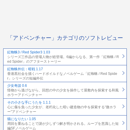
「アドベンチャー」カテゴリのソフトレビュー
紅蜘蛛3 / Red Spider3 1.03
シリーズ三作品の登場人物が総登場。6編からなる、第一作「紅蜘蛛 / R
ed Spider」のアフターストーリー
紅蜘蛛外伝：暗戦 1.17
香港黒社会を描くハードボイルドなノベルゲーム「紅蜘蛛 / Red Spide
r」シリーズの短編外伝
少女奇談 0.6
怪物から逃げながら、回想の中の少女を操作して屋敷内を探索する和風
ホラーアドベンチャー
その小さな手にうたを 1.1.1
心に傷を負った少女が、老朽化した暗い建造物の中を探索する“微ホラ
ー”アドベンチャー
猫になりたい 1.05
周回を重ねることで謎が少しずつ解き明かされる。ループを意識した短
編SFノベルゲーム