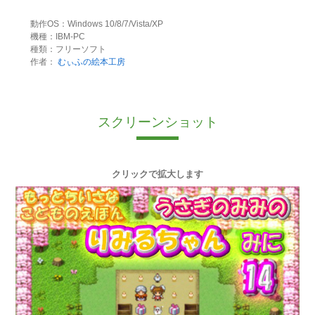
動作OS：Windows 10/8/7/Vista/XP
機種：IBM-PC
種類：フリーソフト
作者：
むぃふの絵本工房
スクリーンショット
クリックで拡大します