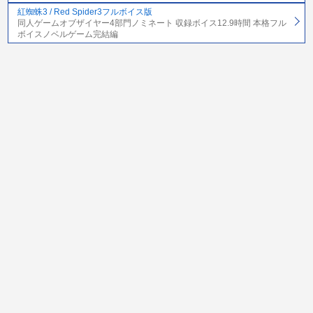
紅蜘蛛3 / Red Spider3フルボイス版
同人ゲームオブザイヤー4部門ノミネート 収録ボイス12.9時間 本格フル
ボイスノベルゲーム完結編