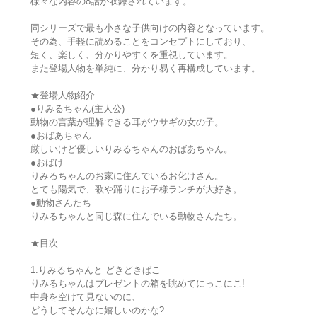
様々な内容の8話が収録されています。
同シリーズで最も小さな子供向けの内容となっています。
その為、手軽に読めることをコンセプトにしており、
短く、楽しく、分かりやすくを重視しています。
また登場人物を単純に、分かり易く再構成しています。
★登場人物紹介
●りみるちゃん(主人公)
動物の言葉が理解できる耳がウサギの女の子。
●おばあちゃん
厳しいけど優しいりみるちゃんのおばあちゃん。
●おばけ
りみるちゃんのお家に住んでいるお化けさん。
とても陽気で、歌や踊りにお子様ランチが大好き。
●動物さんたち
りみるちゃんと同じ森に住んでいる動物さんたち。
★目次
1.りみるちゃんと どきどきばこ
りみるちゃんはプレゼントの箱を眺めてにっこにこ!
中身を空けて見ないのに、
どうしてそんなに嬉しいのかな?