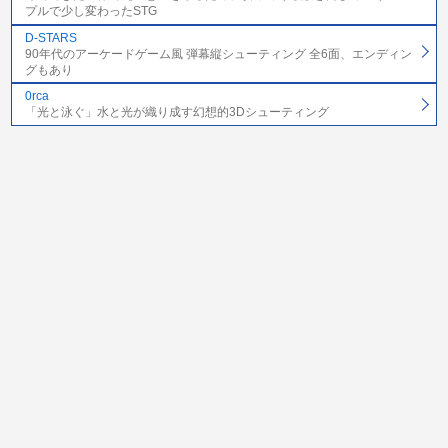
プルで少し変わったSTG
D-STARS
90年代のアーケードゲーム風 弾幕縦シューティング 全6面、エンディン
グもあり
0rca
「光と泳ぐ」水と光が織り成す幻想的3Dシューティング