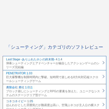
「シューティング」カテゴリのソフトレビュー
Last Stage -ありふれたホシの終末期- 4.1.4
弾幕シューティングとアドベンチャーが融合したアクションゲームのシ
リーズ完結編
PENETRATOR 1.03
巨大爆撃機を制限時間内に撃破。短時間で楽しめる8方向対応縦スクロ
ールシューティングゲーム
勇限会社 勇社 1.011
ブロック崩しにシューティングとRPGの要素を加えた、ユニークなシス
テムのステージクリア型ゲーム
コネコネイビー 1.05
ほんわかとした雰囲気だが難易度は高い。空飛ぶネコが主人公の横スク