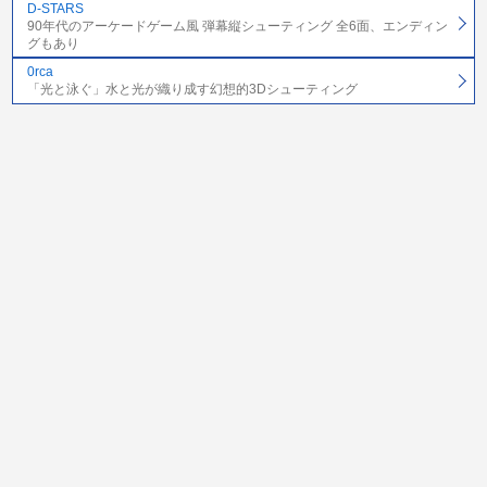
D-STARS
90年代のアーケードゲーム風 弾幕縦シューティング 全6面、エンディン
グもあり
0rca
「光と泳ぐ」水と光が織り成す幻想的3Dシューティング