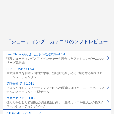
「シューティング」カテゴリのソフトレビュー
Last Stage -ありふれたホシの終末期- 4.1.4
弾幕シューティングとアドベンチャーが融合したアクションゲームのシ
リーズ完結編
PENETRATOR 1.03
巨大爆撃機を制限時間内に撃破。短時間で楽しめる8方向対応縦スクロ
ールシューティングゲーム
勇限会社 勇社 1.011
ブロック崩しにシューティングとRPGの要素を加えた、ユニークなシス
テムのステージクリア型ゲーム
コネコネイビー 1.05
ほんわかとした雰囲気だが難易度は高い。空飛ぶネコが主人公の横スク
ロールシューティングゲーム
KIRISAME BLADE 2 1.22