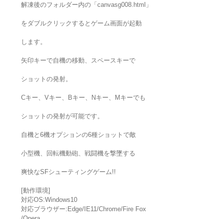
解凍後のフォルダー内の「canvasg008.html」
をダブルクリックするとゲーム画面が起動
します。
矢印キーで自機の移動、スペースキーで
ショットの発射。
Cキー、Vキー、Bキー、Nキー、Mキーでも
ショットの発射が可能です。
自機と6機オプションの6種ショットで敵
小型機、回転機動砲、戦闘機を撃墜する
爽快なSFシューティングゲーム!!
[動作環境]
対応OS:Windows10
対応ブラウザー:Edge/IE11/Chrome/Fire Fox
/Opera