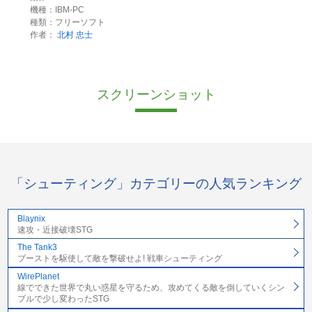
機種：IBM-PC
種類：フリーソフト
作者：
北村 忠士
スクリーンショット
「シューティング」カテゴリーの人気ランキング
Blaynix
速攻・近接破壊STG
The Tank3
ブーストを駆使して敵を撃破せよ! 戦車シューティング
WirePlanet
線でできた世界で丸い惑星を守るため、攻めてくる敵を倒していくシン
プルで少し変わったSTG