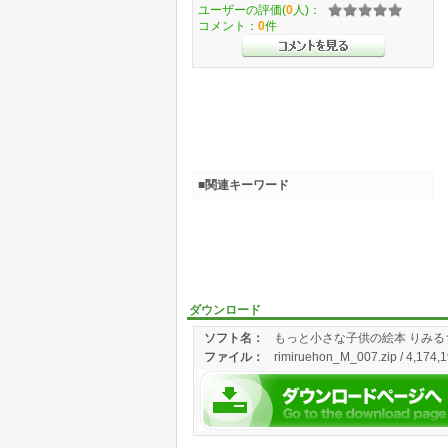
ユーザーの評価(
0
人)：
コメント：
0
件
■関連キーワード
ダウンロード
ソフト名：
もっと小さな子供の絵本 りみる
ファイル：
rimiruehon_M_007.zip / 4,174,1