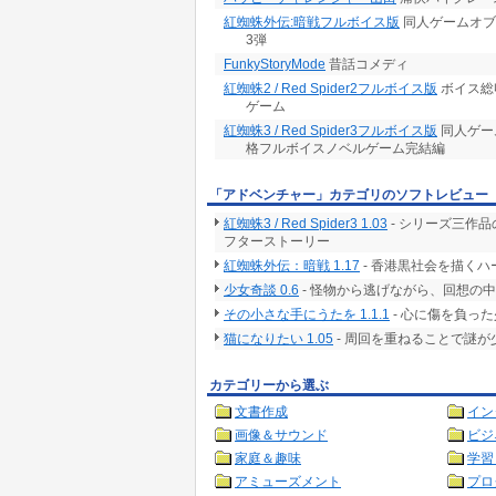
紅蜘蛛外伝:暗戦フルボイス版
同人ゲームオブ
3弾
FunkyStoryMode
昔話コメディ
紅蜘蛛2 / Red Spider2フルボイス版
ボイス総
ゲーム
紅蜘蛛3 / Red Spider3フルボイス版
同人ゲー
格フルボイスノベルゲーム完結編
「アドベンチャー」カテゴリのソフトレビュー
紅蜘蛛3 / Red Spider3 1.03
- シリーズ三作品
フターストーリー
紅蜘蛛外伝：暗戦 1.17
- 香港黒社会を描くハー
少女奇談 0.6
- 怪物から逃げながら、回想の
その小さな手にうたを 1.1.1
- 心に傷を負っ
猫になりたい 1.05
- 周回を重ねることで謎
カテゴリーから選ぶ
文書作成
イン
画像＆サウンド
ビジ
家庭＆趣味
学習
アミューズメント
プロ