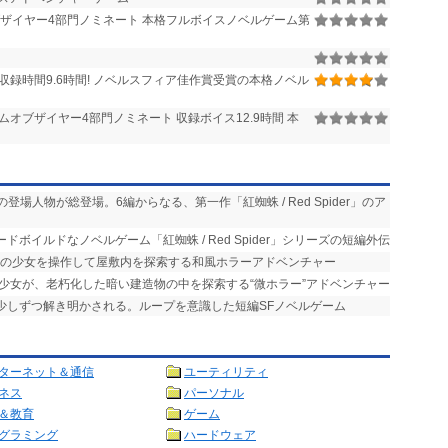
ザイヤー4部門ノミネート 本格フルボイスノベルゲーム第
収録時間9.6時間! ノベルスフィア佳作賞受賞の本格ノベル
ムオブザイヤー4部門ノミネート 収録ボイス12.9時間 本
の登場人物が総登場。6編からなる、第一作「紅蜘蛛 / Red Spider」のア
ドボイルドなノベルゲーム「紅蜘蛛 / Red Spider」シリーズの短編外伝
中の少女を操作して屋敷内を探索する和風ホラーアドベンチャー
た少女が、老朽化した暗い建造物の中を探索する“微ホラー”アドベンチャー
が少しずつ解き明かされる。ループを意識した短編SFノベルゲーム
ターネット＆通信
ユーティリティ
ネス
パーソナル
＆教育
ゲーム
グラミング
ハードウェア