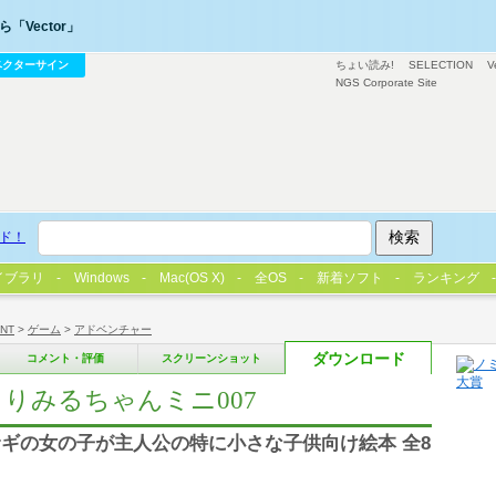
「Vector」
ベクターサイン
ちょい読み!
SELECTION
V
NGS Corporate Site
ド！
イブラリ
Windows
Mac(OS X)
全OS
新着ソフト
ランキング
/NT
>
ゲーム
>
アドベンチャー
ダウンロード
コメント・評価
スクリーンショット
りみるちゃんミニ007
ギの女の子が主人公の特に小さな子供向け絵本 全8