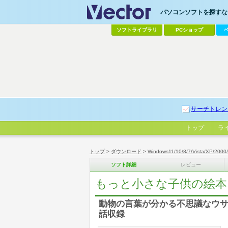
パソコンソフトを探すなら
ソフトライブラリ
PCショップ
サーチトレン
トップ
ラ
トップ
>
ダウンロード
>
Windows11/10/8/7/Vista/XP/2000
ソフト詳細
レビュー
もっと小さな子供の絵本 
動物の言葉が分かる不思議なウサ
話収録