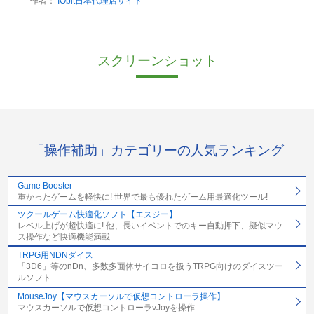
作者：
IObit日本代理店サイト
スクリーンショット
「操作補助」カテゴリーの人気ランキング
Game Booster
重かったゲームを軽快に! 世界で最も優れたゲーム用最適化ツール!
ツクールゲーム快適化ソフト【エスジー】
レベル上げが超快適に! 他、長いイベントでのキー自動押下、擬似マウ
ス操作など快適機能満載
TRPG用NDNダイス
「3D6」等のnDn、多数多面体サイコロを扱うTRPG向けのダイスツー
ルソフト
MouseJoy【マウスカーソルで仮想コントローラ操作】
マウスカーソルで仮想コントローラvJoyを操作