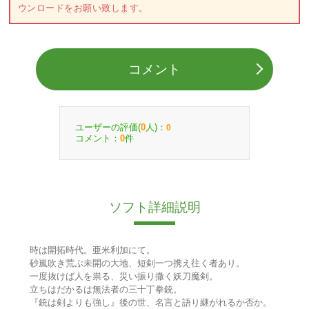
ウンロードをお願い致します。
コメント
ユーザーの評価(
人)：
0
0
コメント：
件
0
ソフト詳細説明
時は開拓時代。亜米利加にて。
砂嵐吹き荒ぶ未開の大地、短剣一つ携え往く者あり。
一度抜けば人を祟る、災い振り撒く妖刀魔剣。
立ちはだかるは無法者の三十丁拳銃。
『銃は剣よりも強し』後の世、名言と語り継がれるか否か。