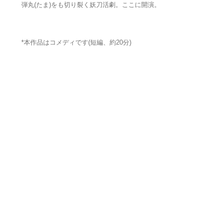
弾丸(たま)をも切り裂く妖刀活劇。ここに開演。
*本作品はコメディです(短編、約20分)