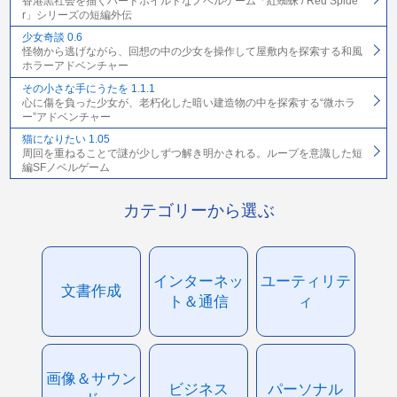
香港黒社会を描くハードボイルドなノベルゲーム「紅蜘蛛 / Red Spide
r」シリーズの短編外伝
少女奇談 0.6
怪物から逃げながら、回想の中の少女を操作して屋敷内を探索する和風
ホラーアドベンチャー
その小さな手にうたを 1.1.1
心に傷を負った少女が、老朽化した暗い建造物の中を探索する“微ホラ
ー”アドベンチャー
猫になりたい 1.05
周回を重ねることで謎が少しずつ解き明かされる。ループを意識した短
編SFノベルゲーム
カテゴリーから選ぶ
インターネッ
ユーティリテ
文書作成
ト＆通信
ィ
画像＆サウン
ビジネス
パーソナル