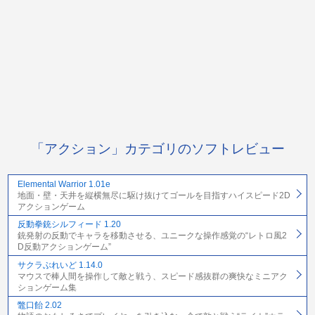
「アクション」カテゴリのソフトレビュー
Elemental Warrior 1.01e
地面・壁・天井を縦横無尽に駆け抜けてゴールを目指すハイスピード2D
アクションゲーム
反動拳銃シルフィード 1.20
銃発射の反動でキャラを移動させる、ユニークな操作感覚の“レトロ風2
D反動アクションゲーム”
サクラぶれいど 1.14.0
マウスで棒人間を操作して敵と戦う、スピード感抜群の爽快なミニアク
ションゲーム集
鼈口飴 2.02