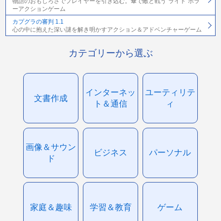
物語のおもしろさでプレイヤーを引き込む。傘で敵と戦う“ライト”ホラ
ーアクションゲーム
カプグラの審判 1.1
心の中に抱えた深い謎を解き明かすアクション＆アドベンチャーゲーム
カテゴリーから選ぶ
インターネッ
ユーティリテ
文書作成
ト＆通信
ィ
画像＆サウン
ビジネス
パーソナル
ド
家庭＆趣味
学習＆教育
ゲーム