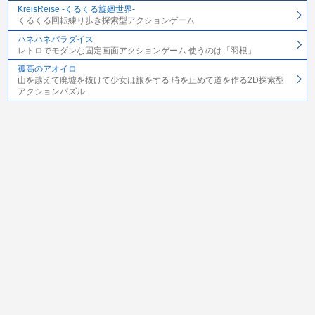
KreisReise -くるくる旋廻世界-
くるくる回転練り歩き探索型アクションゲーム
ハネハネパラダイス
レトロでモダンな固定画面アクションゲーム 使うのは「羽根」
孤高のアオイロ
山を越えて廃墟を抜けて少女は旅をする 時を止めて道を作る2D探索型
アクションパズル