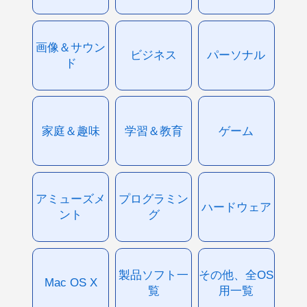
画像＆サウン
ビジネス
パーソナル
ド
家庭＆趣味
学習＆教育
ゲーム
アミューズメ
プログラミン
ハードウェア
ント
グ
製品ソフト一
その他、全OS
Mac OS X
覧
用一覧