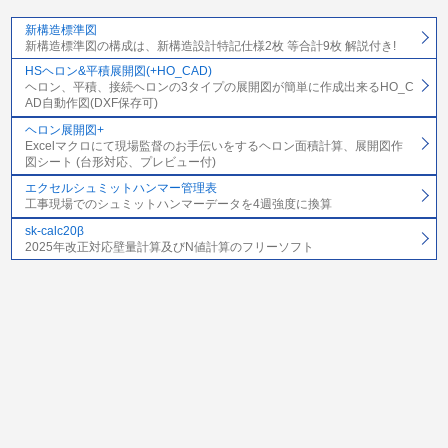
新構造標準図
新構造標準図の構成は、新構造設計特記仕様2枚 等合計9枚 解説付き!
HSヘロン&平積展開図(+HO_CAD)
ヘロン、平積、接続ヘロンの3タイプの展開図が簡単に作成出来るHO_C
AD自動作図(DXF保存可)
ヘロン展開図+
Excelマクロにて現場監督のお手伝いをするヘロン面積計算、展開図作
図シート (台形対応、プレビュー付)
エクセルシュミットハンマー管理表
工事現場でのシュミットハンマーデータを4週強度に換算
sk-calc20β
2025年改正対応壁量計算及びN値計算のフリーソフト