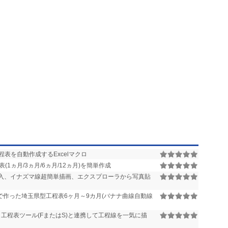
表を自動作成するExcelマクロ
(1ヵ月/3ヵ月/6ヵ月/12ヵ月)を簡単作成
導入、イナズマ線超簡単描画、エクスプローラから写真貼
で作った埼玉県型工程表6ヶ月～9カ月(バナナ曲線自動線
itに対応、工程表ツール(FまたはS)と連携して工程線を一気に描