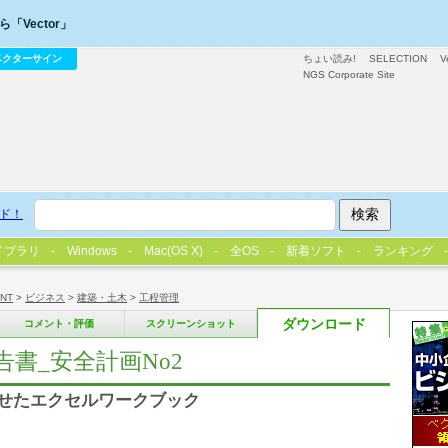
「Vector」
ベクターサイン
ちょい読み!
SELECTION
V
NGS Corporate Site
ド！
イブラリ
Windows
Mac(OS X)
全OS
新着ソフト
ランキング
/NT
>
ビジネス
>
建築・土木
>
工程管理
ダウンロード
コメント・評価
スクリーンショット
書_安全計画No2
せたエクセルワークブック