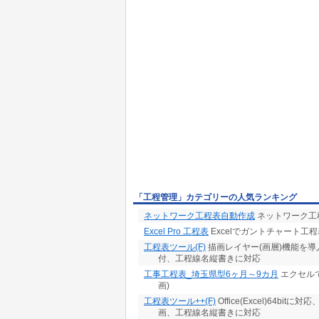
「工程管理」カテゴリーの人気ランキング
ネットワーク工程表自動作成
ネットワーク工程
Excel Pro 工程表
Excelでガントチャート工程表
工程表ツール(F)
描画レイヤー(画層)機能を
付、工程線名縦書きに対応
工事工程表_埼玉県型6ヶ月～9カ月
エクセル
画)
工程表ツール++(F)
Office(Excel)64b
画、工程線名縦書きに対応