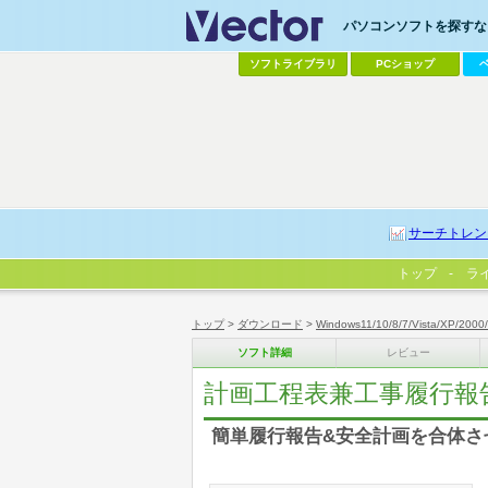
パソコンソフトを探すなら
ソフトライブラリ
PCショップ
サーチトレン
トップ
ラ
トップ
>
ダウンロード
>
Windows11/10/8/7/Vista/XP/2000
ソフト詳細
レビュー
計画工程表兼工事履行報告
簡単履行報告&安全計画を合体さ