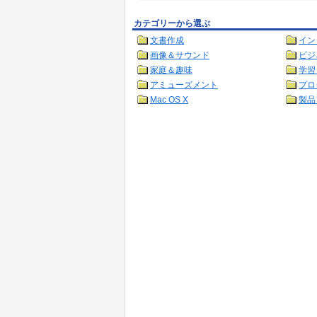
カテゴリーから選ぶ
文書作成
イン
画像＆サウンド
ビジ
家庭＆趣味
学習
アミューズメント
プロ
Mac OS X
製品