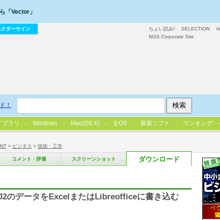
「Vector」
ベクターサイン
ちょい読み!
SELECTION
V
NGS Corporate Site
ド！
イブラリ
Windows
Mac(OS X)
全OS
新着ソフト
ランキング
/NT
>
ビジネス
>
技術・工学
ダウンロード
コメント・評価
スクリーンショット
データをExcelまたはLibreofficeに書き込む