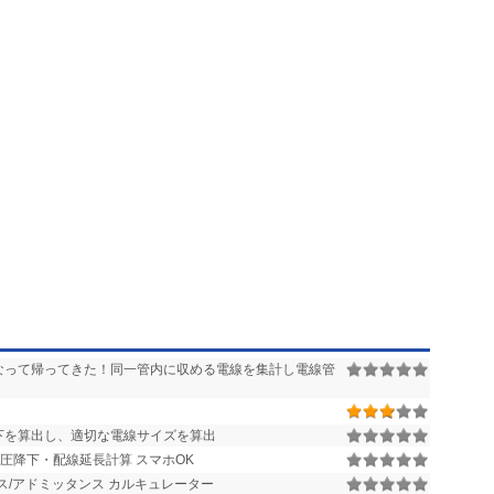
なって帰ってきた！同一管内に収める電線を集計し電線管
下を算出し、適切な電線サイズを算出
電圧降下・配線延長計算 スマホOK
/アドミッタンス カルキュレーター