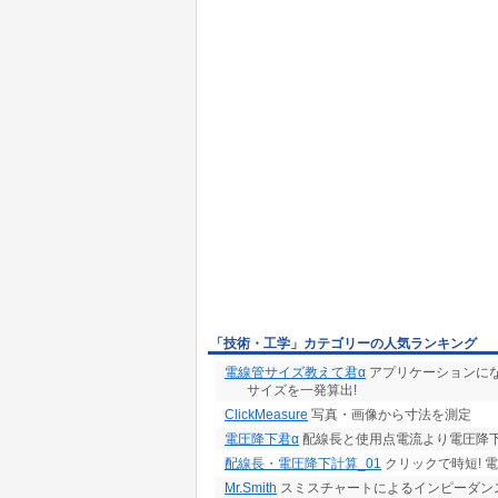
「技術・工学」カテゴリーの人気ランキング
電線管サイズ教えて君α
アプリケーションに
サイズを一発算出!
ClickMeasure
写真・画像から寸法を測定
電圧降下君α
配線長と使用点電流より電圧降
配線長・電圧降下計算_01
クリックで時短! 
Mr.Smith
スミスチャートによるインピーダンス