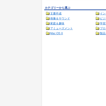
カテゴリーから選ぶ
文書作成
イン
画像＆サウンド
ビジ
家庭＆趣味
学習
アミューズメント
プロ
Mac OS X
製品