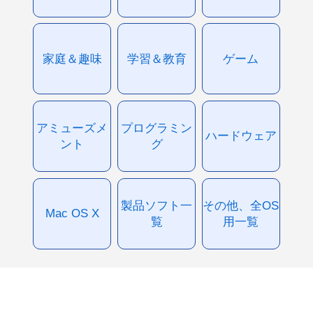
家庭＆趣味
学習＆教育
ゲーム
アミューズメ
プログラミン
ハードウェア
ント
グ
製品ソフト一
その他、全OS
Mac OS X
覧
用一覧