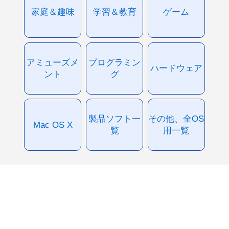
家庭＆趣味
学習＆教育
ゲーム
アミューズメ
プログラミン
ハードウェア
ント
グ
製品ソフト一
その他、全OS
Mac OS X
覧
用一覧