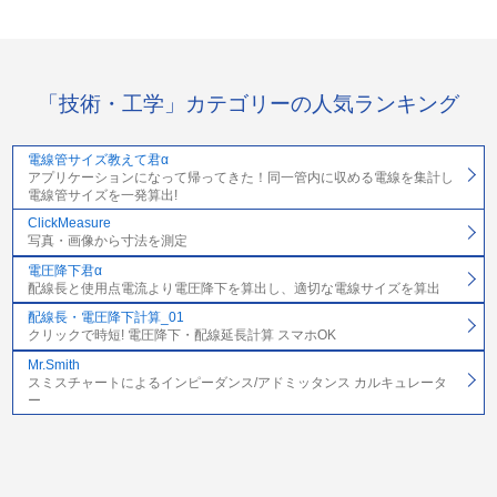
「技術・工学」カテゴリーの人気ランキング
電線管サイズ教えて君α
アプリケーションになって帰ってきた！同一管内に収める電線を集計し
電線管サイズを一発算出!
ClickMeasure
写真・画像から寸法を測定
電圧降下君α
配線長と使用点電流より電圧降下を算出し、適切な電線サイズを算出
配線長・電圧降下計算_01
クリックで時短! 電圧降下・配線延長計算 スマホOK
Mr.Smith
スミスチャートによるインピーダンス/アドミッタンス カルキュレータ
ー