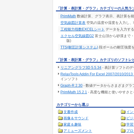
「計算・表計算・グラフ」カテゴリーの人気ラ
PrimMath
数値計算、グラフ表示、表計算を統
空気線図計算表
空気の温度や湿度を入力し、
工程能力指数EXCELシート
データを入力する
エクセル空気線図G2
富士山頂から砂漠まで・・・高
版)
TTS(耐圧計算システム)
段ボールの耐圧強度
「計算・表計算・グラフ」カテゴリのソフトレ
リニアングラフ3D 5.5.34
- 表計算ソフトの
RelaxTools Addin For Excel 2007/2010/2013 
インソフト
Graph-R 2.30
- 数値データからさまざまグ
PrimMath 15.2.1
- 高度な機能と使いやすさ
カテゴリーから選ぶ
文書作成
イン
画像＆サウンド
ビジ
家庭＆趣味
学習
アミューズメント
プロ