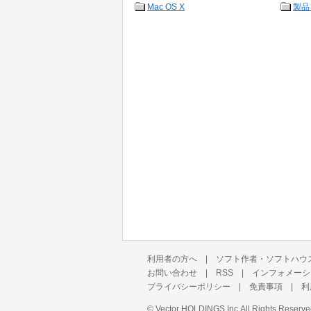
Mac OS X
製品
利用者の方へ
|
ソフト作者・ソフトハウ
お問い合わせ
|
RSS
|
インフォメーシ
プライバシーポリシー
|
免責事項
|
利
©
Vector HOLDINGS Inc.
All Rights Reserve