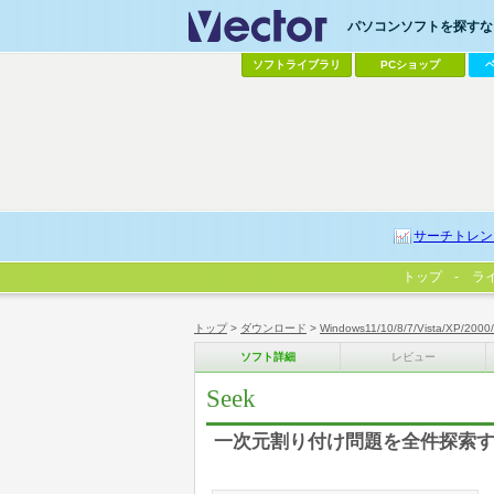
パソコンソフトを探すなら
ソフトライブラリ
PCショップ
サーチトレン
トップ
ラ
トップ
>
ダウンロード
>
Windows11/10/8/7/Vista/XP/2000
ソフト詳細
レビュー
Seek
一次元割り付け問題を全件探索