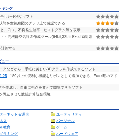
ンキング
合した便利なソフト
状態を空気線図のグラフ上で確認できる
と、Cpk、不良発生確率、ヒストグラム等を表示
機能空気線図作成ツール(64bit,32biit Excel両対応
を計算する
ビュー
データなどから、手軽に美しい3Dグラフを作成できるソフト
1.25
- 180以上の便利な機能をリボンとして追加できる、Excel用のアド
ラフを作成し、自由に視点を変えて閲覧できるソフト
とを両立させた数値計算統合環境
ターネット＆通信
ユーティリティ
ネス
パーソナル
＆教育
ゲーム
グラミング
ハードウェア