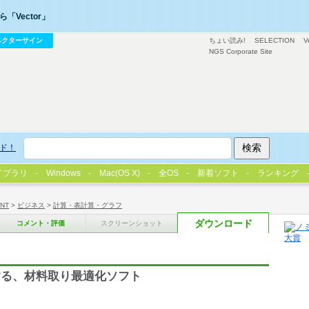
「Vector」
ベクターサイン
ちょい読み!
SELECTION
V
NGS Corporate Site
ド！
イブラリ
Windows
Mac(OS X)
全OS
新着ソフト
ランキング
/NT
>
ビジネス
>
計算・表計算・グラフ
ダウンロード
コメント・評価
スクリーンショット
する、材料取り最適化ソフト