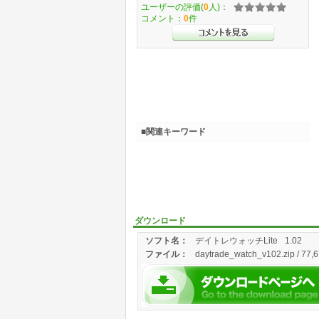
ユーザーの評価(
0
人)：
コメント：
0
件
■関連キーワード
ダウンロード
ソフト名：
デイトレウォッチLite
1.02
ファイル：
daytrade_watch_v102.zip / 77,6