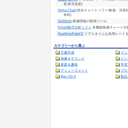
替,暗号資産)
Alpha Chart
総合チャートソフト/株価、決算
有料)
GetStock
株価情報の取得ツール
Fchart株式分析ソフト
多機能株価チャート分析
RealtimeRateFX
リアルタイムな為替レート
カテゴリーから選ぶ
文書作成
イン
画像＆サウンド
ビジ
家庭＆趣味
学習
アミューズメント
プロ
Mac OS X
製品