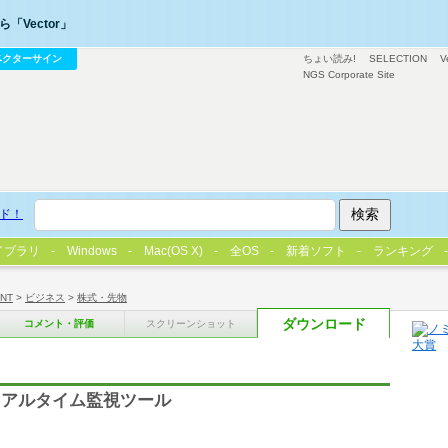
「Vector」
ベクターサイン
ちょい読み!
SELECTION
V
NGS Corporate Site
ド！
イブラリ
Windows
Mac(OS X)
全OS
新着ソフト
ランキング
/NT
>
ビジネス
>
株式・先物
ダウンロード
コメント・評価
スクリーンショット
リアルタイム監視ツール