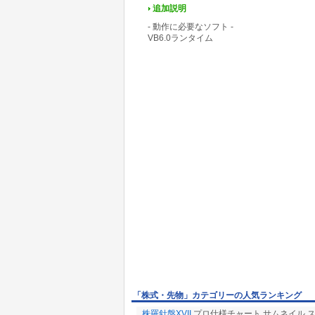
追加説明
- 動作に必要なソフト -
VB6.0ランタイム
「株式・先物」カテゴリーの人気ランキング
株羅針盤XVII
プロ仕様チャート,サムネイル,スク