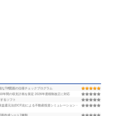
なTiff図面の仕様チェックプログラム
0年間の収支計画を策定 2026年度税制改正に対応
成するソフト
収益還元法(DCF法)による不動産投資シミュレーション・
ズ図面作成シート7種類