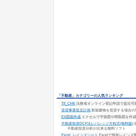
「不動産」カテゴリーの人気ランキング
Tif_CHK
法務省オンライン登記申請で提出可能
賃貸事業収支計画
新築建物を賃貸する場合の5
EX図面作成
エクセルで平面図や間取図を作
不動産投資DCF法レバレッジ方程式(無料版)
不動産投資分析が出来る無料ソフト
Excel_レインズシート
Excelで簡単レイン