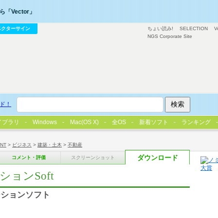
「Vector」
ベクターサイン
ちょい読み!
SELECTION
V
NGS Corporate Site
ド！
イブラリ
Windows
Mac(OS X)
全OS
新着ソフト
ランキング
/NT
>
ビジネス
>
建築・土木
>
不動産
ダウンロード
コメント・評価
スクリーンショット
ョンSoft
ーションソフト