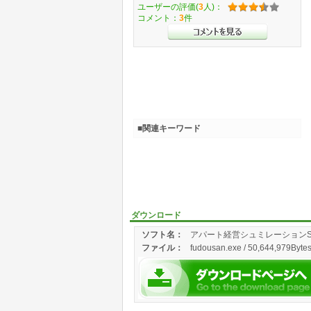
ユーザーの評価(
3
人)：
コメント：
3
件
■関連キーワード
ダウンロード
ソフト名：
アパート経営シュミレーションSo
ファイル：
fudousan.exe / 50,644,979Bytes