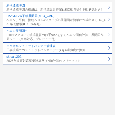
新構造標準図
新構造標準図の構成は、新構造設計特記仕様2枚 等合計9枚 解説付き!
HSヘロン&平積展開図(+HO_CAD)
ヘロン、平積、接続ヘロンの3タイプの展開図が簡単に作成出来るHO_C
AD自動作図(DXF保存可)
ヘロン展開図+
Excelマクロにて現場監督のお手伝いをするヘロン面積計算、展開図作
図シート (台形対応、プレビュー付)
エクセルシュミットハンマー管理表
工事現場でのシュミットハンマーデータを4週強度に換算
sk-calc20β
2025年改正対応壁量計算及びN値計算のフリーソフト