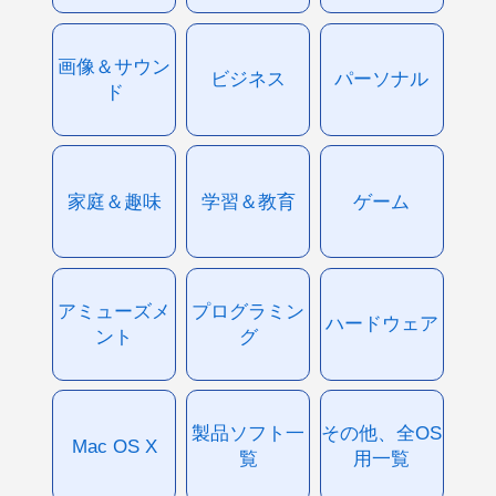
画像＆サウン
ビジネス
パーソナル
ド
家庭＆趣味
学習＆教育
ゲーム
アミューズメ
プログラミン
ハードウェア
ント
グ
製品ソフト一
その他、全OS
Mac OS X
覧
用一覧