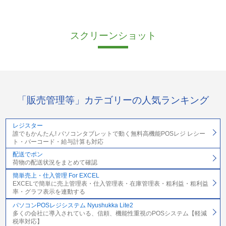
スクリーンショット
「販売管理等」カテゴリーの人気ランキング
レジスター
誰でもかんたん! パソコンタブレットで動く無料高機能POSレジ レシー
ト・バーコード・給与計算も対応
配送でポン
荷物の配送状況をまとめて確認
簡単売上・仕入管理 For EXCEL
EXCELで簡単に売上管理表・仕入管理表・在庫管理表・粗利益・粗利益
率・グラフ表示を連動する
パソコンPOSレジシステム Nyushukka Lite2
多くの会社に導入されている、信頼、機能性重視のPOSシステム【軽減
税率対応】