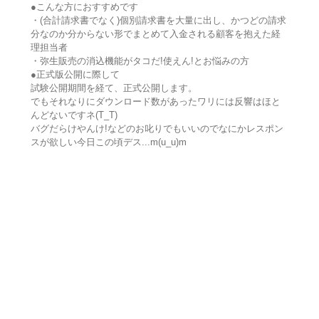
●こんな方におすすめです
・(合計請求書でなく)個別請求書を大量に出し、かつどの請求
分なのか分からない形でまとめて入金される顧客を抱えた経
理担当者
・弥生販売の消込機能がタコだ!使えん!とお悩みの方
●正式版公開に際して
試験公開期間を経て、正式公開します。
でもそれなりにダウンロード数があったワリには反響はほと
んどないですネ(T_T)
バグだらけやんけ!などのお叱りでもいいのでなにかレスポン
スが欲しい今日この頃デス...m(u_u)m