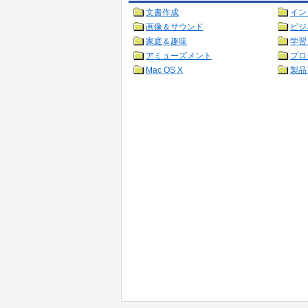
文書作成
イン
画像＆サウンド
ビジ
家庭＆趣味
学習
アミューズメント
プロ
Mac OS X
製品