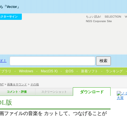
「Vector」
ベクターサイン
ちょい読み!
SELECTION
V
NGS Corporate Site
ド！
イブラリ
Windows
Mac(OS X)
全OS
新着ソフト
ランキング
/NT
>
画像＆サウンド
>
その他
ダウンロード
コメント・評価
スクリーンショット
DL版
動画ファイルの音楽を カットして、つなげることが