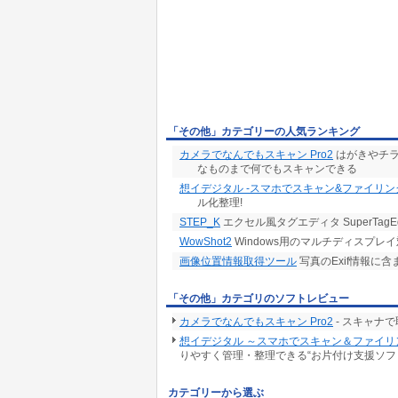
「その他」カテゴリーの人気ランキング
カメラでなんでもスキャン Pro2
はがきやチラ
なものまで何でもスキャンできる
想イデジタル -スマホでスキャン&ファイリン
ル化整理!
STEP_K
エクセル風タグエディタ SuperTagEdito
WowShot2
Windows用のマルチディスプレ
画像位置情報取得ツール
写真のExif情報に
「その他」カテゴリのソフトレビュー
カメラでなんでもスキャン Pro2
- スキャナ
想イデジタル ～スマホでスキャン＆ファイリング～
りやすく管理・整理できる“お片付け支援ソフ
カテゴリーから選ぶ