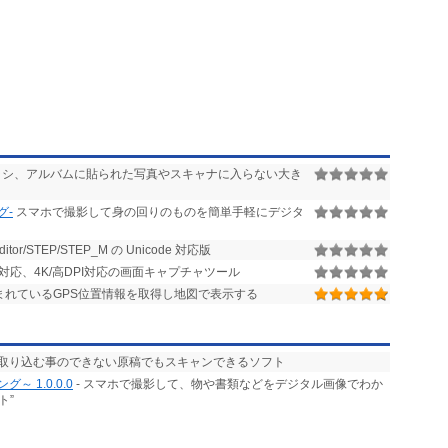
シ、アルバムに貼られた写真やスキャナに入らない大き
グ-
スマホで撮影して身の回りのものを簡単手軽にデジタ
r/STEP/STEP_M の Unicode 対応版
イ対応、4K/高DPI対応の画面キャプチャツール
含まれているGPS位置情報を取得し地図で表示する
で取り込む事のできない原稿でもスキャンできるソフト
 1.0.0.0
- スマホで撮影して、物や書類などをデジタル画像でわか
ト”