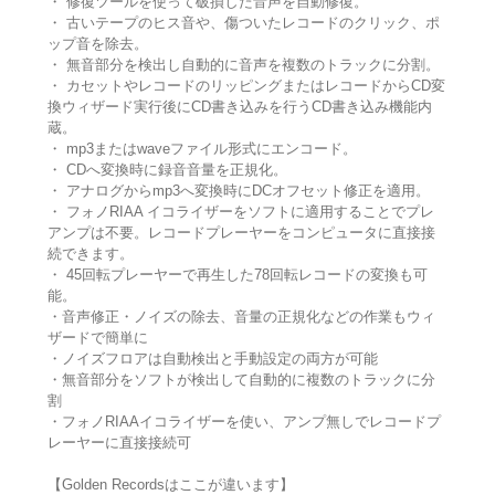
・ 修復ツールを使って破損した音声を自動修復。
・ 古いテープのヒス音や、傷ついたレコードのクリック、ポ
ップ音を除去。
・ 無音部分を検出し自動的に音声を複数のトラックに分割。
・ カセットやレコードのリッピングまたはレコードからCD変
換ウィザード実行後にCD書き込みを行うCD書き込み機能内
蔵。
・ mp3またはwaveファイル形式にエンコード。
・ CDへ変換時に録音音量を正規化。
・ アナログからmp3へ変換時にDCオフセット修正を適用。
・ フォノRIAA イコライザーをソフトに適用することでプレ
アンプは不要。レコードプレーヤーをコンピュータに直接接
続できます。
・ 45回転プレーヤーで再生した78回転レコードの変換も可
能。
・音声修正・ノイズの除去、音量の正規化などの作業もウィ
ザードで簡単に
・ノイズフロアは自動検出と手動設定の両方が可能
・無音部分をソフトが検出して自動的に複数のトラックに分
割
・フォノRIAAイコライザーを使い、アンプ無しでレコードプ
レーヤーに直接接続可
【Golden Recordsはここが違います】