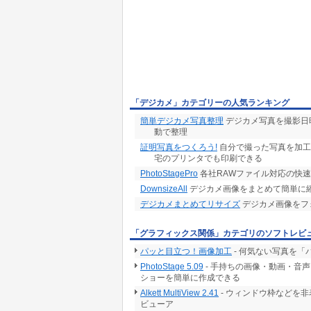
「デジカメ」カテゴリーの人気ランキング
簡単デジカメ写真整理
デジカメ写真を撮影日
動で整理
証明写真をつくろう!
自分で撮った写真を加工
宅のプリンタでも印刷できる
PhotoStagePro
各社RAWファイル対応の快速
DownsizeAll
デジカメ画像をまとめて簡単に
デジカメまとめてリサイズ
デジカメ画像をフ
「グラフィックス関係」カテゴリのソフトレビ
パッと目立つ！画像加工
- 何気ない写真を
PhotoStage 5.09
- 手持ちの画像・動画・音
ショーを簡単に作成できる
Alkett MultiView 2.41
- ウィンドウ枠などを
ビューア