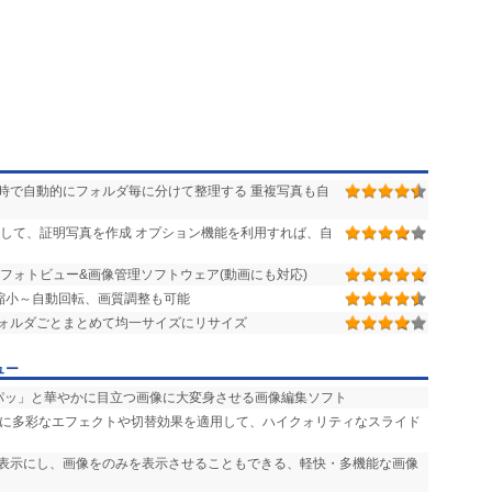
時で自動的にフォルダ毎に分けて整理する 重複写真も自
して、証明写真を作成 オプション機能を利用すれば、自
フォトビュー&画像管理ソフトウェア(動画にも対応)
縮小～自動回転、画質調整も可能
ォルダごとまとめて均一サイズにリサイズ
ュー
「パッ」と華やかに目立つ画像に大変身させる画像編集ソフト
声に多彩なエフェクトや切替効果を適用して、ハイクォリティなスライド
非表示にし、画像をのみを表示させることもできる、軽快・多機能な画像