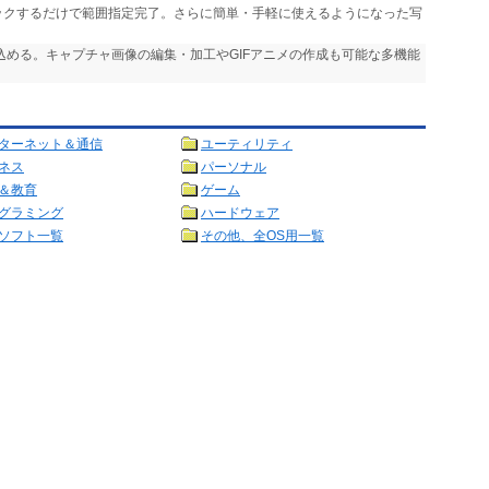
リックするだけで範囲指定完了。さらに簡単・手軽に使えるようになった写
り込める。キャプチャ画像の編集・加工やGIFアニメの作成も可能な多機能
ターネット＆通信
ユーティリティ
ネス
パーソナル
＆教育
ゲーム
グラミング
ハードウェア
ソフト一覧
その他、全OS用一覧