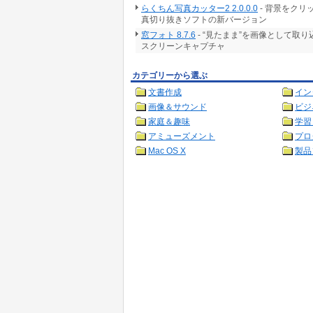
らくちん写真カッター2 2.0.0.0
- 背景をク
真切り抜きソフトの新バージョン
窓フォト 8.7.6
- “見たまま”を画像として取
スクリーンキャプチャ
カテゴリーから選ぶ
文書作成
イン
画像＆サウンド
ビジ
家庭＆趣味
学習
アミューズメント
プロ
Mac OS X
製品