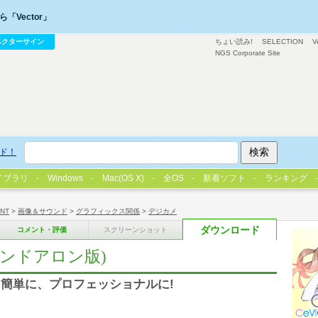
「Vector」
ベクターサイン
ちょい読み!
SELECTION
V
NGS Corporate Site
ド！
イブラリ
Windows
Mac(OS X)
全OS
新着ソフト
ランキング
/NT
>
画像＆サウンド
>
グラフィックス関係
>
デジカメ
ダウンロード
コメント・評価
スクリーンショット
eスタンドアロン版)
簡単に、プロフェッショナルに!