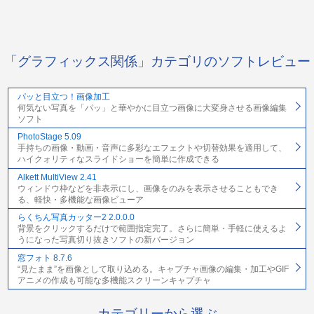
「グラフィックス関係」カテゴリのソフトレビュー
パッと目立つ！画像加工
何気ない写真を「パッ」と華やかに目立つ画像に大変身させる画像編集
ソフト
PhotoStage 5.09
手持ちの画像・動画・音声に多彩なエフェクトや切替効果を適用して、
ハイクォリティなスライドショーを簡単に作成できる
Alkett MultiView 2.41
ウィンドウ枠などを非表示にし、画像をのみを表示させることもでき
る、軽快・多機能な画像ビューア
らくちん写真カッター2 2.0.0.0
背景をクリックするだけで範囲指定完了。さらに簡単・手軽に使えるよ
うになった写真切り抜きソフトの新バージョン
窓フォト 8.7.6
“見たまま”を画像として取り込める。キャプチャ画像の編集・加工やGIF
アニメの作成も可能な多機能スクリーンキャプチャ
カテゴリーから選ぶ