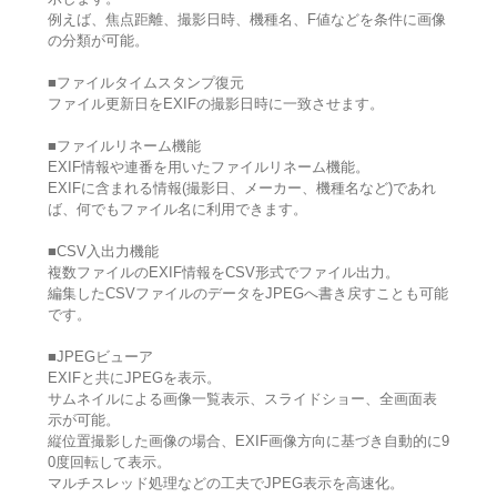
例えば、焦点距離、撮影日時、機種名、F値などを条件に画像
の分類が可能。
■ファイルタイムスタンプ復元
ファイル更新日をEXIFの撮影日時に一致させます。
■ファイルリネーム機能
EXIF情報や連番を用いたファイルリネーム機能。
EXIFに含まれる情報(撮影日、メーカー、機種名など)であれ
ば、何でもファイル名に利用できます。
■CSV入出力機能
複数ファイルのEXIF情報をCSV形式でファイル出力。
編集したCSVファイルのデータをJPEGへ書き戻すことも可能
です。
■JPEGビューア
EXIFと共にJPEGを表示。
サムネイルによる画像一覧表示、スライドショー、全画面表
示が可能。
縦位置撮影した画像の場合、EXIF画像方向に基づき自動的に9
0度回転して表示。
マルチスレッド処理などの工夫でJPEG表示を高速化。