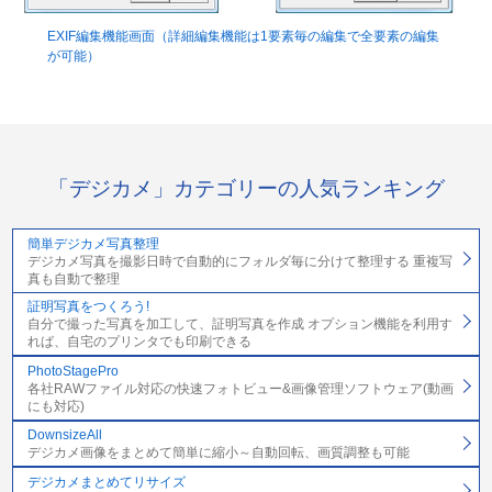
EXIF編集機能画面（詳細編集機能は1要素毎の編集で全要素の編集
が可能）
「デジカメ」カテゴリーの人気ランキング
簡単デジカメ写真整理
デジカメ写真を撮影日時で自動的にフォルダ毎に分けて整理する 重複写
真も自動で整理
証明写真をつくろう!
自分で撮った写真を加工して、証明写真を作成 オプション機能を利用す
れば、自宅のプリンタでも印刷できる
PhotoStagePro
各社RAWファイル対応の快速フォトビュー&画像管理ソフトウェア(動画
にも対応)
DownsizeAll
デジカメ画像をまとめて簡単に縮小～自動回転、画質調整も可能
デジカメまとめてリサイズ