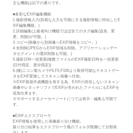
主な機能は以下の通りです。
■多彩なEXIF編集機能
1.撮影情報入力(容易な入力を可能にする撮影情報に特化したE
XIF編集機能。)
2.詳細編集(上級者向け機能でほぼ全てのタグ編集(追加、変
更、削除)が可能。)
3.コピー(画像から別画像へEXIF情報をコピー。)
4.全削除(JPEGからEXIF領域を削除。アプリケーションデー
タセグメントの選択削除も可能。)
5.撮影日時一括更新(複数ファイルのEXIF撮影日時を一括更新
(日付指定、差分指定))
6.(株)ニコン製カメラF6,F5,F100より取得可能なテキストデー
タをEXIF変換してスキャン画像へ付加。
※EXIF新規作成機能を有する為、EXIFの存在しないスキャン
画像やレタッチソフトでEXIFが失われたファイルにもEXIFを
追加出来ます。
※サポートするメーカーノートにつては表示・編集も可能で
す。
■EXIFエクスプローラ
EXIF情報を使用した画像振り分け機能。
振り分け結果をエクスプローラ風のフォルダ階層にて分類表
示します。