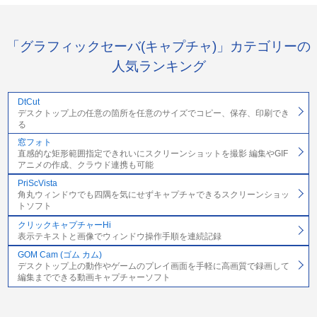
「グラフィックセーバ(キャプチャ)」カテゴリーの
人気ランキング
DtCut
デスクトップ上の任意の箇所を任意のサイズでコピー、保存、印刷でき
る
窓フォト
直感的な矩形範囲指定できれいにスクリーンショットを撮影 編集やGIF
アニメの作成、クラウド連携も可能
PriScVista
角丸ウィンドウでも四隅を気にせずキャプチャできるスクリーンショッ
トソフト
クリックキャプチャーHi
表示テキストと画像でウィンドウ操作手順を連続記録
GOM Cam (ゴム カム)
デスクトップ上の動作やゲームのプレイ画面を手軽に高画質で録画して
編集までできる動画キャプチャーソフト