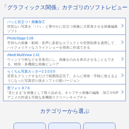
「グラフィックス関係」カテゴリのソフトレビュー
パッと目立つ！画像加工
何気ない写真を「パッ」と華やかに目立つ画像に大変身させる画像編集
ソフト
PhotoStage 5.09
手持ちの画像・動画・音声に多彩なエフェクトや切替効果を適用して、
ハイクォリティなスライドショーを簡単に作成できる
Alkett MultiView 2.41
ウィンドウ枠などを非表示にし、画像をのみを表示させることもでき
る、軽快・多機能な画像ビューア
らくちん写真カッター2 2.0.0.0
背景をクリックするだけで範囲指定完了。さらに簡単・手軽に使えるよ
うになった写真切り抜きソフトの新バージョン
窓フォト 8.7.6
“見たまま”を画像として取り込める。キャプチャ画像の編集・加工やGIF
アニメの作成も可能な多機能スクリーンキャプチャ
カテゴリーから選ぶ