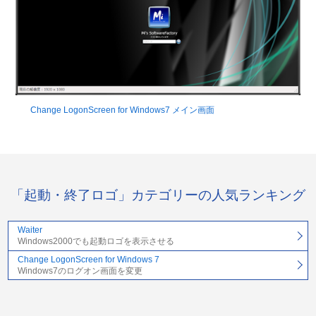
Change LogonScreen for Windows7 メイン画面
「起動・終了ロゴ」カテゴリーの人気ランキング
Waiter
Windows2000でも起動ロゴを表示させる
Change LogonScreen for Windows 7
Windows7のログオン画面を変更