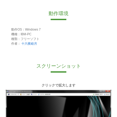
動作環境
動作OS：Windows 7
機種：IBM-PC
種類：フリーソフト
作者：
十六夜睦月
スクリーンショット
クリックで拡大します