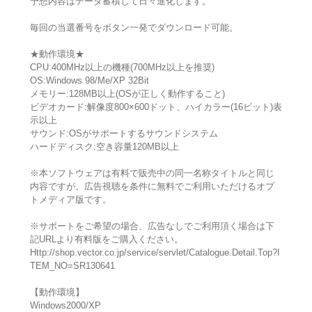
予想内容はデータ蓄積して日々進化します。
毎回の当選番号をボタン一発でダウンロード可能。
★動作環境★
CPU:400MHz以上の機種(700MHz以上を推奨)
OS:Windows 98/Me/XP 32Bit
メモリー:128MB以上(OSが正しく動作すること)
ビデオカード:解像度800×600ドット、ハイカラー(16ビット)表
示以上
サウンド:OSがサポートするサウンドシステム
ハードディスク:空き容量120MB以上
※本ソフトウェアは有料で販売中の同一名称タイトルと同じ
内容ですが、広告視聴を条件に無料でご利用いただけるオプ
トメディア版です。
※サポートをご希望の場合、広告なしでご利用頂く場合は下
記URLより有料版をご購入ください。
Http://shop.vector.co.jp/service/servlet/Catalogue.Detail.Top?I
TEM_NO=SR130641
【動作環境】
Windows2000/XP