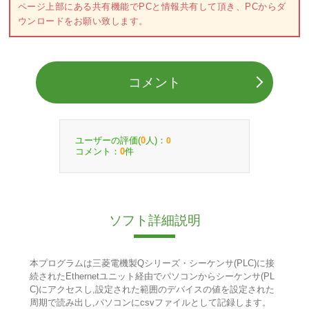
ページ上部にある共有機能でPCと情報共有して頂き、PCからダ
ウンロードをお願い致します。
コメント
ユーザーの評価(
人)：
0
0
コメント：
件
0
ソフト詳細説明
本プログラムは三菱電機製Qシリーズ・シーケンサ(PLC)に接
続されたEthernetユニット経由でパソコンからシーケンサ(PL
C)にアクセスし,設定された範囲のデバイスの値を設定された
周期で読み出し,パソコンにcsvファイルとして記録します。