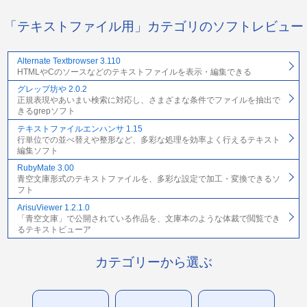
「テキストファイル用」カテゴリのソフトレビュー
Alternate Textbrowser 3.110
HTMLやCのソースなどのテキストファイルを表示・編集できる
グレップ坊や 2.0.2
正規表現やあいまい検索に対応し、さまざまな条件でファイルを抽出で
きるgrepソフト
テキストファイルエンハンサ 1.15
行単位での並べ替えや整形など、多彩な処理を効率よく行えるテキスト
編集ソフト
RubyMate 3.00
青空文庫形式のテキストファイルを、多彩な設定で加工・変換できるソ
フト
ArisuViewer 1.2.1.0
「青空文庫」で公開されている作品を、文庫本のような体裁で閲覧でき
るテキストビューア
カテゴリーから選ぶ