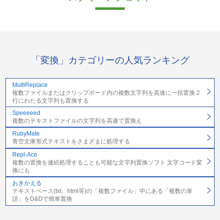
「変換」カテゴリーの人気ランキング
MultiReplace
複数ファイルまたはクリップボード内の複数文字列を高速に一括置換 2
行にわたる文字列も置換する
Speeeeed
複数のテキストファイルの文字列を高速で置換え
RubyMate
青空文庫形式テキストをさまざまに処理する
Repl-Ace
複数の置換を連続処理することも可能な文字列置換ソフト 文字コード変
換にも
おきかえる
テキストベース(txt、html等)の「複数ファイル」中にある「複数の単
語」をD&Dで簡単置換