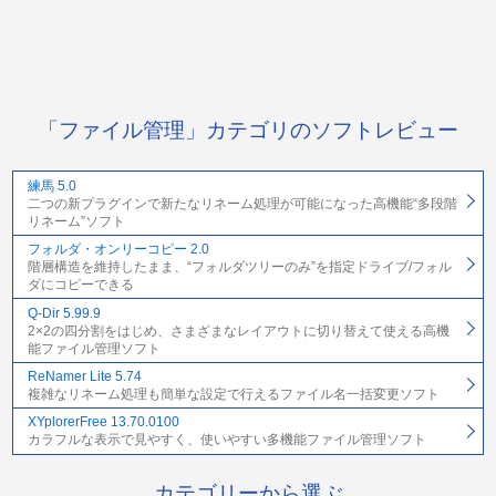
「ファイル管理」カテゴリのソフトレビュー
練馬 5.0
二つの新プラグインで新たなリネーム処理が可能になった高機能“多段階
リネーム”ソフト
フォルダ・オンリーコピー 2.0
階層構造を維持したまま、“フォルダツリーのみ”を指定ドライブ/フォル
ダにコピーできる
Q-Dir 5.99.9
2×2の四分割をはじめ、さまざまなレイアウトに切り替えて使える高機
能ファイル管理ソフト
ReNamer Lite 5.74
複雑なリネーム処理も簡単な設定で行えるファイル名一括変更ソフト
XYplorerFree 13.70.0100
カラフルな表示で見やすく、使いやすい多機能ファイル管理ソフト
カテゴリーから選ぶ