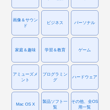
画像＆サウン
ビジネス
パーソナル
ド
家庭＆趣味
学習＆教育
ゲーム
アミューズメ
プログラミン
ハードウェア
ント
グ
製品ソフト一
その他、全OS
Mac OS X
覧
用一覧