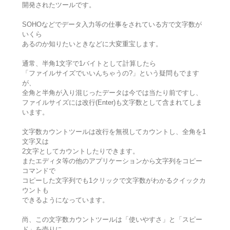
開発されたツールです。
SOHOなどでデータ入力等の仕事をされている方で文字数が
いくら
あるのか知りたいときなどに大変重宝します。
通常、半角1文字で1バイトとして計算したら
「ファイルサイズでいいんちゃうの?」という疑問もでます
が、
全角と半角が入り混じったデータは今では当たり前ですし、
ファイルサイズには改行(Enter)も文字数として含まれてしま
います。
文字数カウントツールは改行を無視してカウントし、全角を1
文字又は
2文字としてカウントしたりできます。
またエディタ等の他のアプリケーションから文字列をコピー
コマンドで
コピーした文字列でも1クリックで文字数がわかるクイックカ
ウントも
できるようになっています。
尚、この文字数カウントツールは「使いやすさ」と「スピー
ド」を売りに