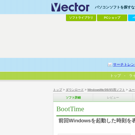
パソコンソフトを探すなら
ソフトライブラリ
PCショップ
サーチトレン
トップ
ラ
トップ
>
ダウンロード
>
WindowsMe/98/95用ソフト
>
ユー
ソフト詳細
レビュー
BootTime
前回Windowsを起動した時刻を