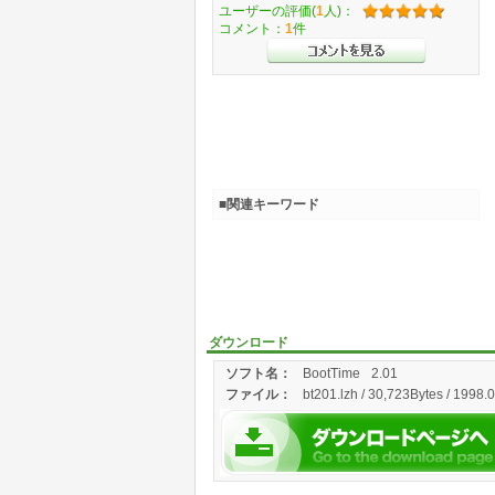
ユーザーの評価(
1
人)：
コメント：
1
件
■関連キーワード
ダウンロード
ソフト名：
BootTime
2.01
ファイル：
bt201.lzh / 30,723Bytes / 1998.