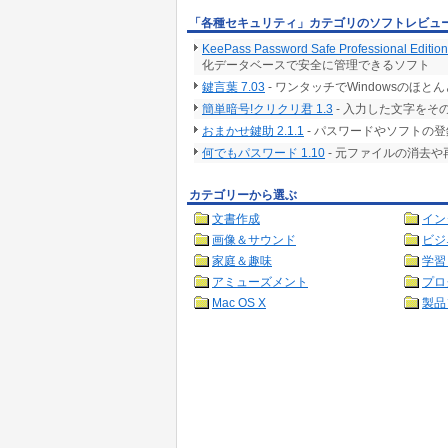
「各種セキュリティ」カテゴリのソフトレビュ
KeePass Password Safe Professional Edition
化データベースで安全に管理できるソフト
鍵言葉 7.03
- ワンタッチでWindowsの
簡単暗号!クリクリ君 1.3
- 入力した文字を
おまかせ鍵助 2.1.1
- パスワードやソフトの
何でもパスワード 1.10
- 元ファイルの消去
カテゴリーから選ぶ
文書作成
イン
画像＆サウンド
ビジ
家庭＆趣味
学習
アミューズメント
プロ
Mac OS X
製品