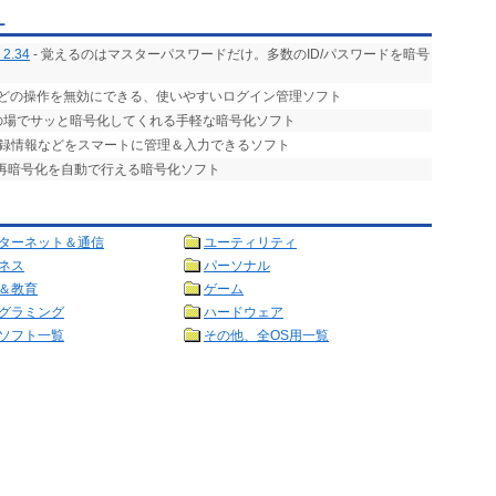
ー
 2.34
- 覚えるのはマスターパスワードだけ。多数のID/パスワードを暗号
ほとんどの操作を無効にできる、使いやすいログイン管理ソフト
その場でサッと暗号化してくれる手軽な暗号化ソフト
登録情報などをスマートに管理＆入力できるソフト
や再暗号化を自動で行える暗号化ソフト
ターネット＆通信
ユーティリティ
ネス
パーソナル
＆教育
ゲーム
グラミング
ハードウェア
ソフト一覧
その他、全OS用一覧