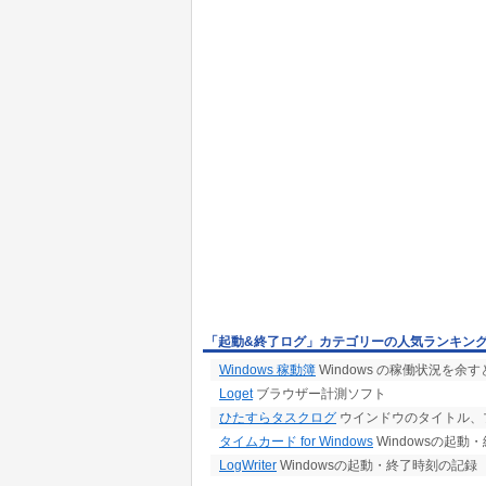
「起動&終了ログ」カテゴリーの人気ランキン
Windows 稼動簿
Windows の稼働状況を
Loget
ブラウザー計測ソフト
ひたすらタスクログ
ウインドウのタイトル、
タイムカード for Windows
Windowsの起
LogWriter
Windowsの起動・終了時刻の記録