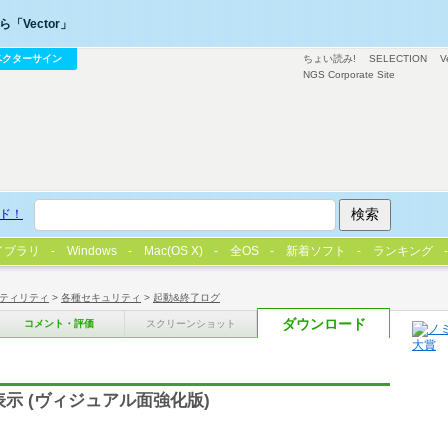
「Vector」
ベクターサイン
ちょい読み!
SELECTION
V
NGS Corporate Site
ド！
イブラリ
Windows
Mac(OS X)
全OS
新着ソフト
ランキング
ティリティ
>
各種セキュリティ
>
起動&終了ログ
ダウンロード
コメント・評価
スクリーンショット
表示 (ヴィジュアル面強化版)