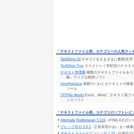
「テキストファイル用」カテゴリーの人気ラン
TextShop 32
テキストをさまざまに整形/文字
TextShop Tray
タスクトレイ常駐型のテキス
テキスト管理番
複数のテキストファイルをリ
帳」ライクな軽快ソフト
GrepReplace
複数行にわたるテキストの検索
ツール
TXTFile Works
Excel、Word、テキスト
ンスソフト
「テキストファイル用」カテゴリのソフトレビ
Alternate Textbrowser 3.110
- HTMLやC
グレップ坊や 2.0.2
- 正規表現やあいまい検
テキストファイルエンハンサ 1.15
- 行単位