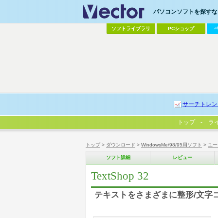
パソコンソフトを探すなら
ソフトライブラリ
PCショップ
サーチトレン
トップ
ラ
トップ
>
ダウンロード
>
WindowsMe/98/95用ソフト
>
ユー
ソフト詳細
レビュー
TextShop 32
テキストをさまざまに整形/文字