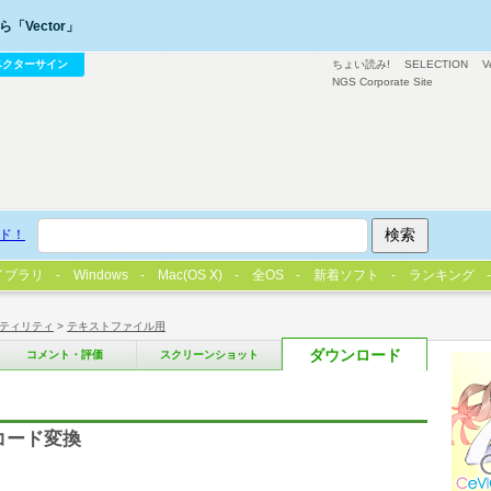
「Vector」
ベクターサイン
ちょい読み!
SELECTION
V
NGS Corporate Site
ド！
イブラリ
Windows
Mac(OS X)
全OS
新着ソフト
ランキング
ティリティ
>
テキストファイル用
ダウンロード
コメント・評価
スクリーンショット
コード変換