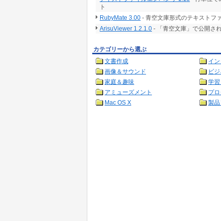
ト
RubyMate 3.00
- 青空文庫形式のテキストフ
ArisuViewer 1.2.1.0
- 「青空文庫」で公開
カテゴリーから選ぶ
文書作成
イン
画像＆サウンド
ビジ
家庭＆趣味
学習
アミューズメント
プロ
Mac OS X
製品