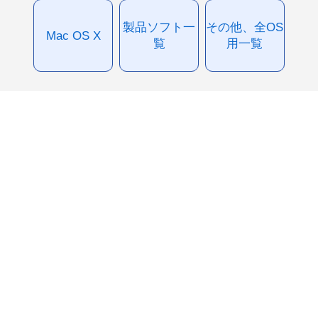
製品ソフト一
その他、全OS
Mac OS X
覧
用一覧