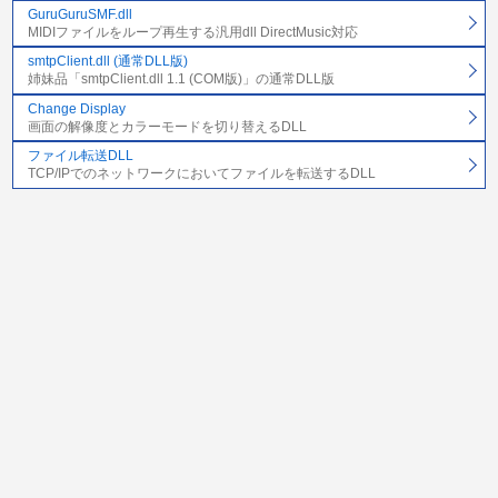
GuruGuruSMF.dll
MIDIファイルをループ再生する汎用dll DirectMusic対応
smtpClient.dll (通常DLL版)
姉妹品「smtpClient.dll 1.1 (COM版)」の通常DLL版
Change Display
画面の解像度とカラーモードを切り替えるDLL
ファイル転送DLL
TCP/IPでのネットワークにおいてファイルを転送するDLL