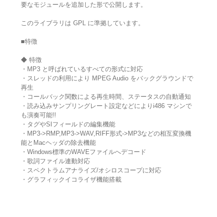
要なモジュールを追加した形で公開します。
このライブラリは GPL に準拠しています。
■特徴
◆ 特徴
・MP3 と呼ばれているすべての形式に対応
・スレッドの利用により MPEG Audio をバックグラウンドで
再生
・コールバック関数による再生時間、ステータスの自動通知
・読み込みサンプリングレート設定などによりi486 マシンで
も演奏可能!!
・タグやSIフィールドの編集機能
・MP3->RMP,MP3->WAV,RIFF形式->MP3などの相互変換機
能とMacヘッダの除去機能
・Windows標準のWAVEファイルへデコード
・歌詞ファイル連動対応
・スペクトラムアナライズ/オシロスコープに対応
・グラフィックイコライザ機能搭載