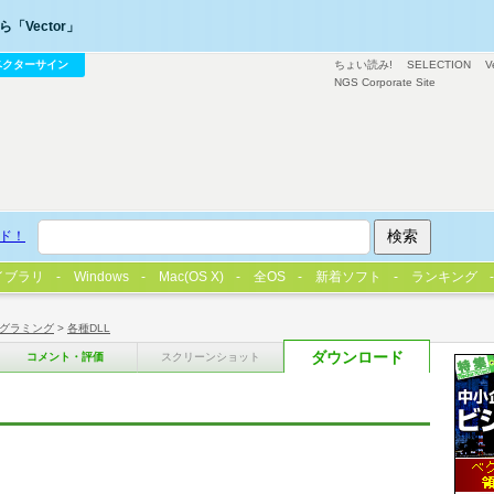
「Vector」
ベクターサイン
ちょい読み!
SELECTION
V
NGS Corporate Site
ド！
イブラリ
Windows
Mac(OS X)
全OS
新着ソフト
ランキング
グラミング
>
各種DLL
ダウンロード
コメント・評価
スクリーンショット