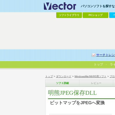
パソコンソフトを探すなら
ソフトライブラリ
PCショップ
サーチトレン
トップ
ラ
トップ
>
ダウンロード
>
WindowsMe/98/95用ソフト
>
プロ
ソフト詳細
レビュー
明熊JPEG保存DLL
ビットマップをJPEGへ変換