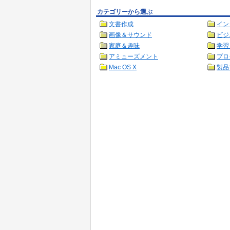
カテゴリーから選ぶ
文書作成
イン
画像＆サウンド
ビジ
家庭＆趣味
学習
アミューズメント
プロ
Mac OS X
製品