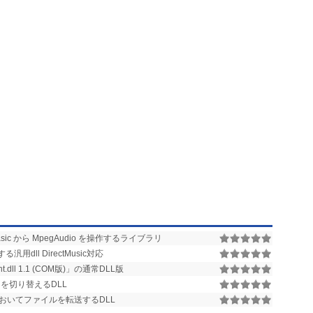
Basic から MpegAudio を操作するライブラリ
用dll DirectMusic対応
t.dll 1.1 (COM版)」の通常DLL版
を切り替えるDLL
においてファイルを転送するDLL