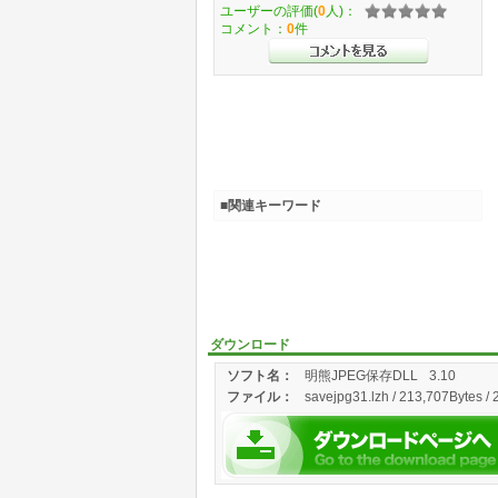
ユーザーの評価(
0
人)：
コメント：
0
件
■関連キーワード
ダウンロード
ソフト名：
明熊JPEG保存DLL
3.10
ファイル：
savejpg31.lzh / 213,707Bytes /