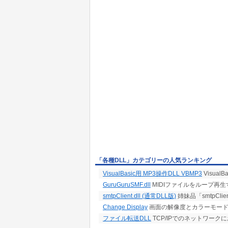
「各種DLL」カテゴリーの人気ランキング
VisualBasic用 MP3操作DLL VBMP3
Visual
GuruGuruSMF.dll
MIDIファイルをループ再生する汎
smtpClient.dll (通常DLL版)
姉妹品「smtpClien
Change Display
画面の解像度とカラーモード
ファイル転送DLL
TCP/IPでのネットワーク