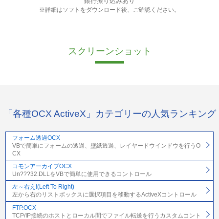
銀行振り込みあり
※詳細はソフトをダウンロード後、ご確認ください。
スクリーンショット
「各種OCX ActiveX」カテゴリーの人気ランキング
フォーム透過OCX
VBで簡単にフォームの透過、壁紙透過、レイヤードウインドウを行うO
CX
コモンアーカイブOCX
Un???32.DLLをVBで簡単に使用できるコントロール
左～右え!(Left To Right)
左から右のリストボックスに選択項目を移動するActiveXコントロール
FTP.OCX
TCP/IP接続のホストとローカル間でファイル転送を行うカスタムコント