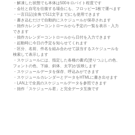
・解凍した状態でも本体は500キロバイト程度です
・会社と自宅を往復する場合にも、フロッピー1枚で運べます
・一言日記(全角で511文字まで)にも使用できます
・書き込むだけで自動的にスケジュールが保存されます
・拙作カレンダーコントロールから予定の一覧を表示・入力
できます
・拙作カレンダーコントロールから日付を入力できます
・起動時に今日の予定を知らせてくれます
・区分、名前、件名を組み合わせて該当するスケジュールを
検索して表示します
・スケジュールには、指定した各種の書式(塗りつぶしの色、
フォントの色、下線、斜体、太字)が反映します
・スケジュールデータを保存、呼込みができます
・スケジュールカレンダーとデータをHTMLに書き出せます
・LAN上で全員のスケジュールデータを参照できます
・拙作「スケジュール君」と完全データ互換です