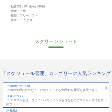
動作OS：Windows XP/98
機種：汎用
種類：フリーソフト
作者：
日だまり
スクリーンショット
「スケジュール管理」カテゴリーの人気ランキング
TodoAndNotTodo
Todoの管理だけでなく、行動チェックも管理する 履歴も参照できる
TaskPrize r.2
ToDoリスト管理・ファイルへのポインタ管理などのデスクトップ情報集
約ツール
秘書君2