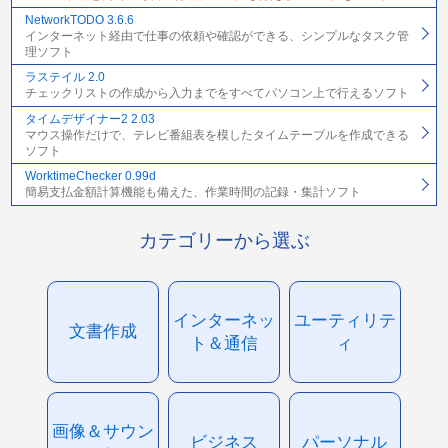
NetworkTODO 3.6.6
インターネット経由で仕事の依頼や確認ができる、シンプルなタスク管
理ソフト
ラステイル 2.0
チェックリストの作成から入力までをすべてパソコン上で行えるソフト
タイムデザイナー2 2.03
マウス操作だけで、テレビ番組表を模したタイムテーブルを作成できる
ソフト
WorktimeChecker 0.99d
簡易支払金額計算機能も備えた、作業時間の記録・集計ソフト
カテゴリーから選ぶ
インターネッ
ユーティリテ
文書作成
ト＆通信
ィ
画像＆サウン
ビジネス
パーソナル