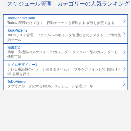
「スケジュール管理」カテゴリーの人気ランキング
TodoAndNotTodo
Todoの管理だけでなく、行動チェックも管理する 履歴も参照できる
TaskPrize r.2
ToDoリスト管理・ファイルへのポインタ管理などのデスクトップ情報集
約ツール
秘書君2
簡単・高機能のスケジューラ/カレンダー タスクバー型のカレンダーも
使用可能
タイムデザイナー2
テレビ番組欄のイメージのままタイムテーブルをデザインして印刷とHT
ML表示を行う
ToDoViewer
タブでグループ化するToDo、スケジュール管理ツール