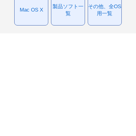
製品ソフト一
その他、全OS
Mac OS X
覧
用一覧