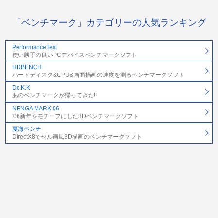
「ベンチマーク」カテゴリーの人気ランキング
PerformanceTest
使い勝手の良いPCデバイスベンチマークソフト
HDBENCH
ハードディスク&CPU&画面描画の速度を測るベンチマークソフト
Dc.K.K
あのベンチマークが帰ってきた!!
NENGA MARK 06
'06新年をモチーフにした3Dベンチマークソフト
夏海ベンチ
DirectX8でセル画風3D描画のベンチマークソフト