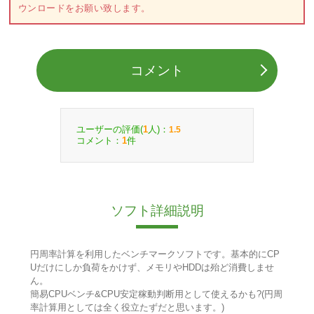
ウンロードをお願い致します。
コメント
ユーザーの評価(
人)：
1
1.5
コメント：
件
1
ソフト詳細説明
円周率計算を利用したベンチマークソフトです。基本的にCP
Uだけにしか負荷をかけず、メモリやHDDは殆ど消費しませ
ん。
簡易CPUベンチ&CPU安定稼動判断用として使えるかも?(円周
率計算用としては全く役立たずだと思います。)