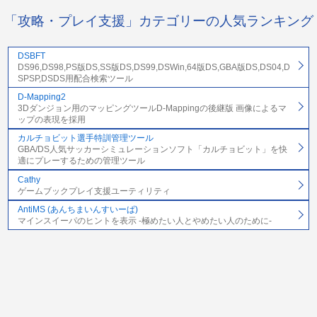
「攻略・プレイ支援」カテゴリーの人気ランキング
DSBFT
DS96,DS98,PS版DS,SS版DS,DS99,DSWin,64版DS,GBA版DS,DS04,D
SPSP,DSDS用配合検索ツール
D-Mapping2
3Dダンジョン用のマッピングツールD-Mappingの後継版 画像によるマ
ップの表現を採用
カルチョビット選手特訓管理ツール
GBA/DS人気サッカーシミュレーションソフト「カルチョビット」を快
適にプレーするための管理ツール
Cathy
ゲームブックプレイ支援ユーティリティ
AntiMS (あんちまいんすいーぱ)
マインスイーパのヒントを表示 -極めたい人とやめたい人のために-