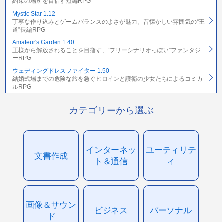
約束の場所を目指す短編RPG
Mystic Star 1.12
丁寧な作り込みとゲームバランスのよさが魅力。昔懐かしい雰囲気の“王
道”長編RPG
Amateur's Garden 1.40
王様から解放されることを目指す、“フリーシナリオっぽい”ファンタジ
ーRPG
ウェディングドレスファイター 1.50
結婚式場までの危険な旅を急ぐヒロインと護衛の少女たちによるコミカ
ルRPG
カテゴリーから選ぶ
インターネッ
ユーティリテ
文書作成
ト＆通信
ィ
画像＆サウン
ビジネス
パーソナル
ド