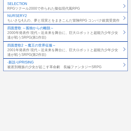
SELECTION
RPGツクール2000で作られた擬似現代風RPG
NURSERY2
ちいさな4人の、夢と現実とをまきこんだ冒険RPG コンパク銀賞受賞作
四面楚歌 ～孤独からの離脱～
2000年発表作 現代～近未来を舞台に、巨大ロボットと超能力少年少女
達が戦うSRPG(第1作目)
四面楚歌2 ～魔王の世界征服～
2001年発表作 現代～近未来を舞台に、巨大ロボットと超能力少年少女
達が戦うSRPG(第2作目)
-新説-UPRISING
被差別種族の少女が起こす革命劇 長編ファンタジーSRPG