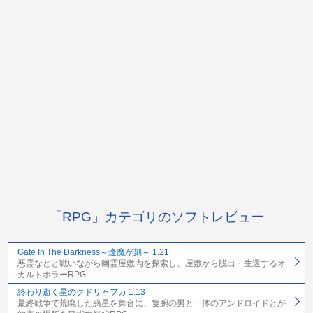
「RPG」カテゴリのソフトレビュー
Gate In The Darkness～逢魔が刻～ 1.21
悪霊などと戦いながら幽霊屋敷内を探索し、屋敷から脱出・生還するオ
カルトホラーRPG
終わり逝く星のクドリャフカ 1.13
最終戦争で荒廃した惑星を舞台に、隻腕の男と一体のアンドロイドとが