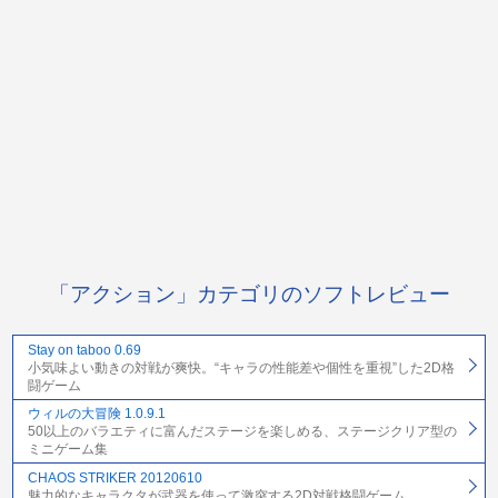
「アクション」カテゴリのソフトレビュー
Stay on taboo 0.69
小気味よい動きの対戦が爽快。“キャラの性能差や個性を重視”した2D格
闘ゲーム
ウィルの大冒険 1.0.9.1
50以上のバラエティに富んだステージを楽しめる、ステージクリア型の
ミニゲーム集
CHAOS STRIKER 20120610
魅力的なキャラクタが武器を使って激突する2D対戦格闘ゲーム