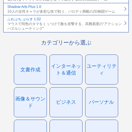
Shadow Arts Plus 1.0
10人の女性キャラが多彩な技で戦う、パロディ満載の2D格闘ゲーム
ふわぷち ぷらす 1.02
マウスで同色のタマをくっつけて敵を攻撃する、高難易度の“アクション
パズルシューティング”
カテゴリーから選ぶ
インターネッ
ユーティリテ
文書作成
ト＆通信
ィ
画像＆サウン
ビジネス
パーソナル
ド