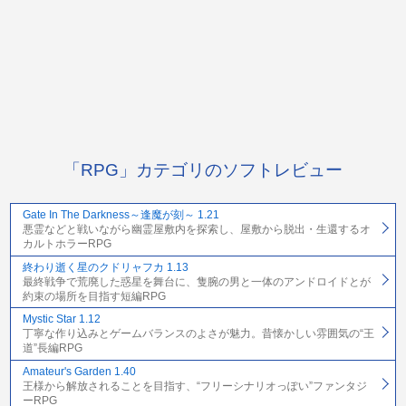
「RPG」カテゴリのソフトレビュー
Gate In The Darkness～逢魔が刻～ 1.21
悪霊などと戦いながら幽霊屋敷内を探索し、屋敷から脱出・生還するオ
カルトホラーRPG
終わり逝く星のクドリャフカ 1.13
最終戦争で荒廃した惑星を舞台に、隻腕の男と一体のアンドロイドとが
約束の場所を目指す短編RPG
Mystic Star 1.12
丁寧な作り込みとゲームバランスのよさが魅力。昔懐かしい雰囲気の“王
道”長編RPG
Amateur's Garden 1.40
王様から解放されることを目指す、“フリーシナリオっぽい”ファンタジ
ーRPG