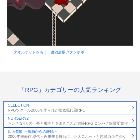
タオルケットをもう一度2(唐揚げタンポポ)
「RPG」カテゴリーの人気ランキング
SELECTION
RPGツクール2000で作られた擬似現代風RPG
NURSERY2
ちいさな4人の、夢と現実とをまきこんだ冒険RPG コンパク銀賞受賞作
四面楚歌 ～孤独からの離脱～
2000年発表作 現代～近未来を舞台に、巨大ロボットと超能力少年少女