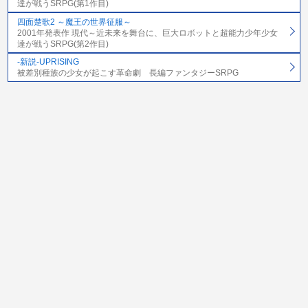
達が戦うSRPG(第1作目)
四面楚歌2 ～魔王の世界征服～
2001年発表作 現代～近未来を舞台に、巨大ロボットと超能力少年少女
達が戦うSRPG(第2作目)
-新説-UPRISING
被差別種族の少女が起こす革命劇 長編ファンタジーSRPG