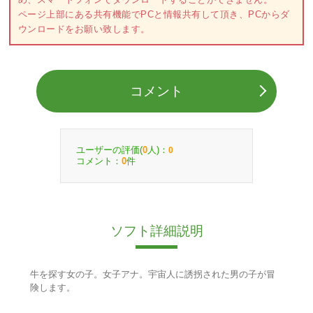
ページ上部にある共有機能でPCと情報共有して頂き、PCからダ
ウンロードをお願い致します。
コメント
ユーザーの評価(
人)：
0
0
コメント：
件
0
ソフト詳細説明
牛を探す女の子。女子アナ。宇宙人に誘拐された男の子が冒
険します。