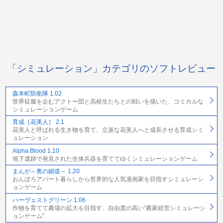
「シミュレーション」カテゴリのソフトレビュー
森本町防衛隊 1.02
世界征服を企むアクトー団と高校生たちとの戦いを描いた、コミカルな
シミュレーションゲーム
育成［花美人］ 2.1
花美人と呼ばれる生き物を育て、立派な花美人へと成長させる育成シミ
ュレーション
Alpha Blood 1.10
地下遺跡で発見された生体兵器を育ててゆくシミュレーションゲーム
まんが～奥の細道～ 1.20
おんぼろアパート暮らしから世界的な人気漫画家を目指すシミュレーシ
ョンゲーム
ハーヴェストグリーン 1.06
作物を育てて農場の拡大を目指す、自由度の高い“農家経営シミュレーシ
ョンゲーム”