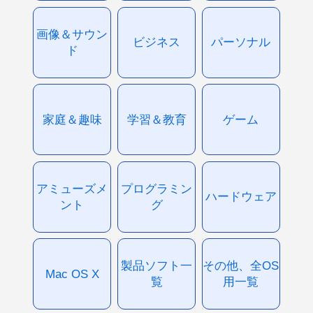
画像＆サウン
ビジネス
パーソナル
ド
家庭＆趣味
学習＆教育
ゲーム
アミューズメ
プログラミン
ハードウェア
ント
グ
製品ソフト一
その他、全OS
Mac OS X
覧
用一覧