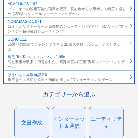
ARACHNOS 1.87
プレイヤーの設定可能な項目が豊富。初心者から上級者まで幅広く楽し
める2D横スクロールシューティングゲーム
NONA MAGIC 1.071
コミカルなストーリーと高難度のシューティングがひとつになった“ファ
ンタジー超弾幕縦シューティング”
UCHU 1.11
16通りの戦法でチャレンジできる2D縦スクロールシューティングゲー
ム
鳥竜-ToriTatsu-デスレーベル 1.85a
隠し要素が数多く用意された、高難易度の“王道”弾幕シューティングゲ
ーム
ほういち世界漫遊記 2.0
奥行きのある切り絵風の画面が美しい2Dシューティングゲーム
カテゴリーから選ぶ
インターネッ
ユーティリテ
文書作成
ト＆通信
ィ