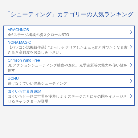
「シューティング」カテゴリーの人気ランキング
ARACHNOS
全6ステージ構成の横スクロールSTG
NONA MAGIC
【パソコン誌掲載作品】“よっしゃ!クリアしたぁぁぁ!!”と叫びたくなる古
き良き高難度をお楽しみ下さい。
Crimson Wind Free
3Dアクションシューティング捕食や進化、光学迷彩等の能力を使い敵を
倒す
UCHU
避けなくていい弾幕シューティング
ほういち世界漫遊記
ほういちと一緒に世界を漫遊しよう ステージごとにその国をイメージさ
せるキャラクターが登場