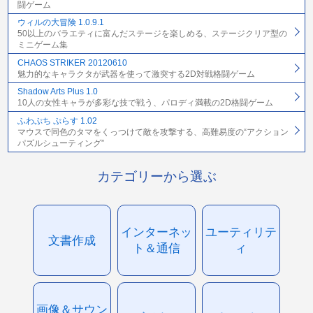
闘ゲーム
ウィルの大冒険 1.0.9.1
50以上のバラエティに富んだステージを楽しめる、ステージクリア型の
ミニゲーム集
CHAOS STRIKER 20120610
魅力的なキャラクタが武器を使って激突する2D対戦格闘ゲーム
Shadow Arts Plus 1.0
10人の女性キャラが多彩な技で戦う、パロディ満載の2D格闘ゲーム
ふわぷち ぷらす 1.02
マウスで同色のタマをくっつけて敵を攻撃する、高難易度の“アクション
パズルシューティング”
カテゴリーから選ぶ
インターネッ
ユーティリテ
文書作成
ト＆通信
ィ
画像＆サウン