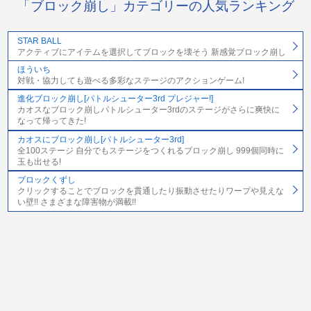
「ブロック崩し」カテゴリーの人気ランキング
STAR BALL
アクティブにアイテムを選択してブロックを壊そう 新感覚ブロック崩し
ほういち
対戦・協力しても遊べる多彩なステージのアクションゲーム!
進化ブロック崩し[パトルシューター3rd プレジャー!]
カオスなブロック崩しパトルシューター3rdのステージがさらに爽快に
なって帰ってきた!
カオスにブロック崩し[パトルシューター3rd]
全100ステージ 自分でもステージをつくれるブロック崩し 999個同時に
玉も出せる!
ブロックくずし
クリックすることでブロックを貫通したり振動させたりワープや見えな
い壁!! さまざまな障害物が満載!!