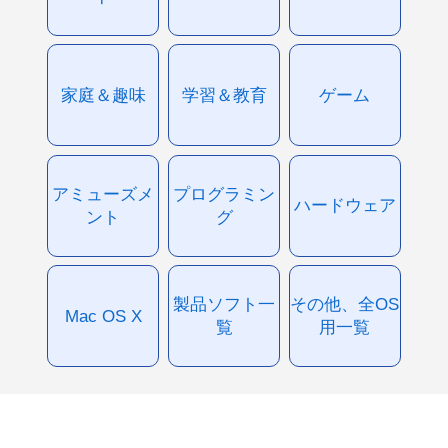
家庭＆趣味
学習＆教育
ゲーム
アミューズメ
プログラミン
ハードウェア
ント
グ
製品ソフト一
その他、全OS
Mac OS X
覧
用一覧