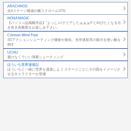
ARACHNOS
全6ステージ構成の横スクロールSTG
NONA MAGIC
【パソコン誌掲載作品】“よっしゃ!クリアしたぁぁぁ!!”と叫びたくなる古
き良き高難度をお楽しみ下さい。
Crimson Wind Free
3Dアクションシューティング捕食や進化、光学迷彩等の能力を使い敵を
倒す
UCHU
避けなくていい弾幕シューティング
ほういち世界漫遊記
ほういちと一緒に世界を漫遊しよう ステージごとにその国をイメージさ
せるキャラクターが登場