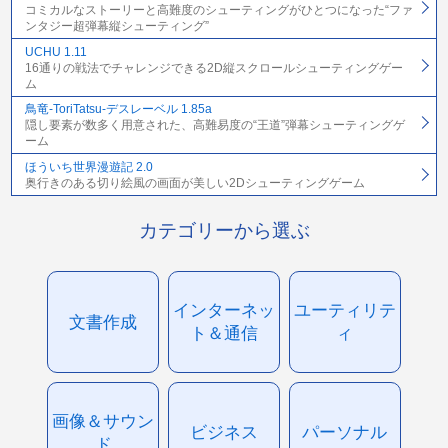
コミカルなストーリーと高難度のシューティングがひとつになった“ファ
ンタジー超弾幕縦シューティング”
UCHU 1.11
16通りの戦法でチャレンジできる2D縦スクロールシューティングゲー
ム
鳥竜-ToriTatsu-デスレーベル 1.85a
隠し要素が数多く用意された、高難易度の“王道”弾幕シューティングゲ
ーム
ほういち世界漫遊記 2.0
奥行きのある切り絵風の画面が美しい2Dシューティングゲーム
カテゴリーから選ぶ
インターネッ
ユーティリテ
文書作成
ト＆通信
ィ
画像＆サウン
ビジネス
パーソナル
ド