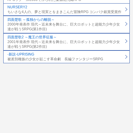
NURSERY2
ちいさな4人の、夢と現実とをまきこんだ冒険RPG コンパク銀賞受賞作
四面楚歌 ～孤独からの離脱～
2000年発表作 現代～近未来を舞台に、巨大ロボットと超能力少年少女
達が戦うSRPG(第1作目)
四面楚歌2 ～魔王の世界征服～
2001年発表作 現代～近未来を舞台に、巨大ロボットと超能力少年少女
達が戦うSRPG(第2作目)
-新説-UPRISING
被差別種族の少女が起こす革命劇 長編ファンタジーSRPG