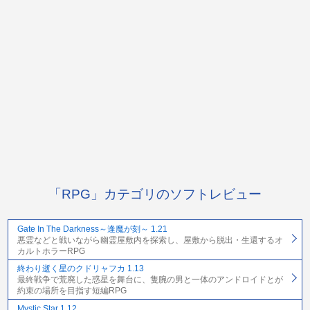
「RPG」カテゴリのソフトレビュー
Gate In The Darkness～逢魔が刻～ 1.21
悪霊などと戦いながら幽霊屋敷内を探索し、屋敷から脱出・生還するオ
カルトホラーRPG
終わり逝く星のクドリャフカ 1.13
最終戦争で荒廃した惑星を舞台に、隻腕の男と一体のアンドロイドとが
約束の場所を目指す短編RPG
Mystic Star 1.12