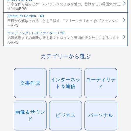
丁寧な作り込みとゲームバランスのよさが魅力。昔懐かしい雰囲気の“王
道”長編RPG
Amateur's Garden 1.40
王様から解放されることを目指す、“フリーシナリオっぽい”ファンタジ
ーRPG
ウェディングドレスファイター 1.50
結婚式場までの危険な旅を急ぐヒロインと護衛の少女たちによるコミカ
ルRPG
カテゴリーから選ぶ
インターネッ
ユーティリテ
文書作成
ト＆通信
ィ
画像＆サウン
ビジネス
パーソナル
ド