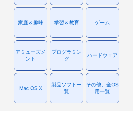
家庭＆趣味
学習＆教育
ゲーム
アミューズメ
プログラミン
ハードウェア
ント
グ
製品ソフト一
その他、全OS
Mac OS X
覧
用一覧