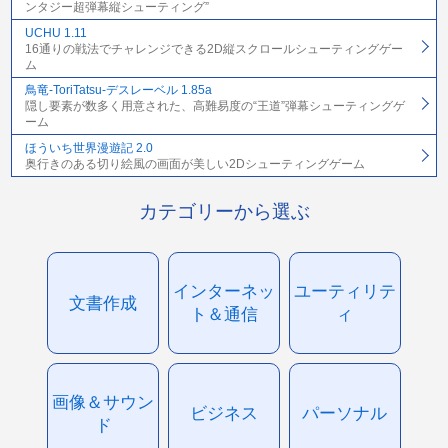
ンタジー超弾幕縦シューティング”
UCHU 1.11
16通りの戦法でチャレンジできる2D縦スクロールシューティングゲー
ム
鳥竜-ToriTatsu-デスレーベル 1.85a
隠し要素が数多く用意された、高難易度の“王道”弾幕シューティングゲ
ーム
ほういち世界漫遊記 2.0
奥行きのある切り絵風の画面が美しい2Dシューティングゲーム
カテゴリーから選ぶ
インターネッ
ユーティリテ
文書作成
ト＆通信
ィ
画像＆サウン
ビジネス
パーソナル
ド