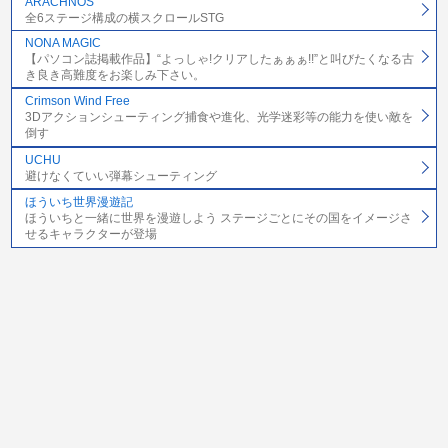
ARACHNOS
全6ステージ構成の横スクロールSTG
NONA MAGIC
【パソコン誌掲載作品】“よっしゃ!クリアしたぁぁぁ!!”と叫びたくなる古
き良き高難度をお楽しみ下さい。
Crimson Wind Free
3Dアクションシューティング捕食や進化、光学迷彩等の能力を使い敵を
倒す
UCHU
避けなくていい弾幕シューティング
ほういち世界漫遊記
ほういちと一緒に世界を漫遊しよう ステージごとにその国をイメージさ
せるキャラクターが登場