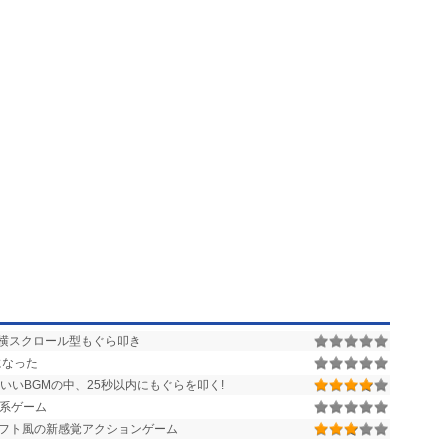
横スクロール型もぐら叩き
になった
いBGMの中、25秒以内にもぐらを叩く!
系ゲーム
フト風の新感覚アクションゲーム