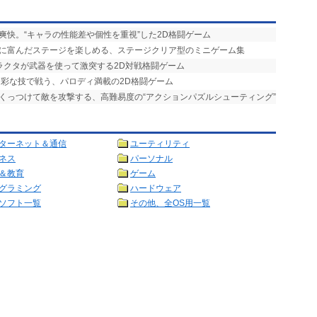
爽快。“キャラの性能差や個性を重視”した2D格闘ゲーム
ティに富んだステージを楽しめる、ステージクリア型のミニゲーム集
ャラクタが武器を使って激突する2D対戦格闘ゲーム
が多彩な技で戦う、パロディ満載の2D格闘ゲーム
をくっつけて敵を攻撃する、高難易度の“アクションパズルシューティング”
ターネット＆通信
ユーティリティ
ネス
パーソナル
＆教育
ゲーム
グラミング
ハードウェア
ソフト一覧
その他、全OS用一覧