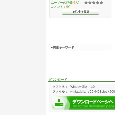
ユーザーの評価(
0
人)：
コメント：
0
件
■関連キーワード
ダウンロード
ソフト名：
Window叩き
1.0
ファイル：
wintataki.lzh / 29,442Bytes / 20