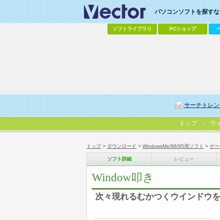
パソコンソフトを探すなら
ソフトライブラリ
PCショップ
サーチトレン
トップ
ラ
トップ
>
ダウンロード
>
WindowsMe/98/95用ソフト
>
ゲー
ソフト詳細
レビュー
Window叩き
次々現れるむかつくウインドウ