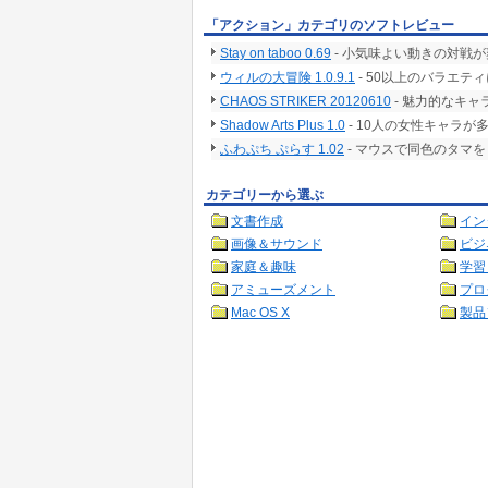
「アクション」カテゴリのソフトレビュー
Stay on taboo 0.69
- 小気味よい動きの対戦が
ウィルの大冒険 1.0.9.1
- 50以上のバラエ
CHAOS STRIKER 20120610
- 魅力的なキ
Shadow Arts Plus 1.0
- 10人の女性キャラ
ふわぷち ぷらす 1.02
- マウスで同色のタマ
カテゴリーから選ぶ
文書作成
イン
画像＆サウンド
ビジ
家庭＆趣味
学習
アミューズメント
プロ
Mac OS X
製品