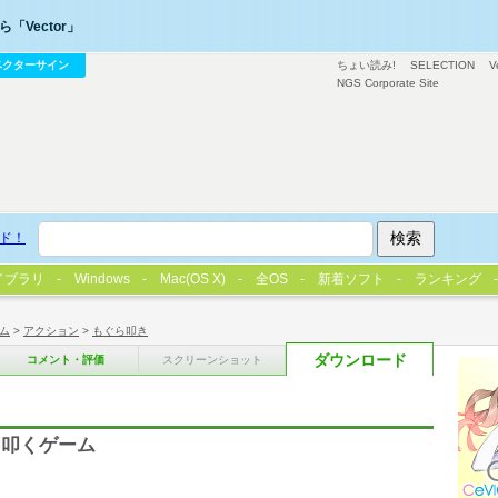
「Vector」
ベクターサイン
ちょい読み!
SELECTION
V
NGS Corporate Site
ド！
イブラリ
Windows
Mac(OS X)
全OS
新着ソフト
ランキング
ム
>
アクション
>
もぐら叩き
ダウンロード
コメント・評価
スクリーンショット
を叩くゲーム