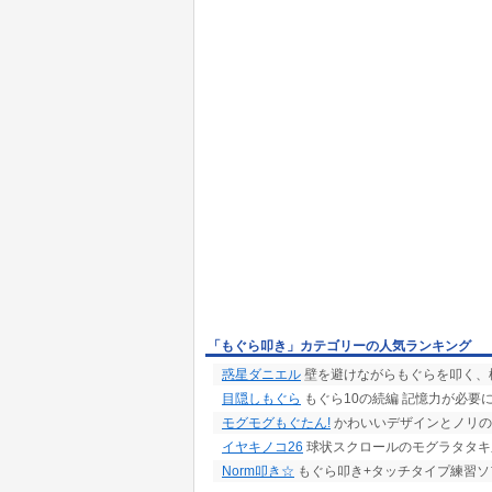
「もぐら叩き」カテゴリーの人気ランキング
惑星ダニエル
壁を避けながらもぐらを叩く、
目隠しもぐら
もぐら10の続編 記憶力が必要
モグモグもぐたん!
かわいいデザインとノリのい
イヤキノコ26
球状スクロールのモグラタタキ
Norm叩き☆
もぐら叩き+タッチタイプ練習ソ